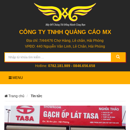
CÔNG TY TNHH QUẢNG CÁO MX
Địa chỉ: 7/44/476 Chợ Hàng, Lê chân, Hải Phòng
VPĐD: 440 Nguyễn Văn Linh, Lê Chân, Hải Phòng
Hotline:
0782.181.989 - 0846.656.658
MENU
Trang chủ
Tin tức