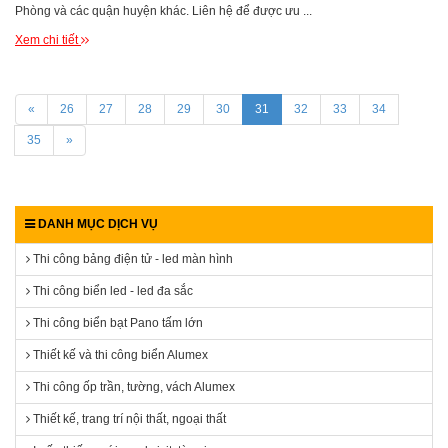
Phòng và các quận huyện khác. Liên hệ để được ưu ...
Xem chi tiết
«
26
27
28
29
30
31
32
33
34
35
»
DANH MỤC DỊCH VỤ
Thi công bảng điện tử - led màn hình
Thi công biển led - led đa sắc
Thi công biển bạt Pano tấm lớn
Thiết kế và thi công biển Alumex
Thi công ốp trần, tường, vách Alumex
Thiết kế, trang trí nội thất, ngoại thất