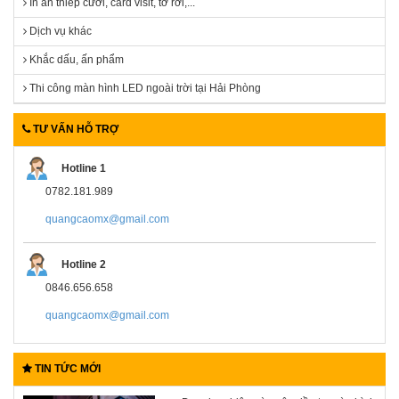
In ấn thiếp cưới, card visit, tờ rơi,...
Dịch vụ khác
Khắc dấu, ấn phẩm
Thi công màn hình LED ngoài trời tại Hải Phòng
TƯ VẤN HỖ TRỢ
Hotline 1
0782.181.989
quangcaomx@gmail.com
Hotline 2
0846.656.658
quangcaomx@gmail.com
TIN TỨC MỚI