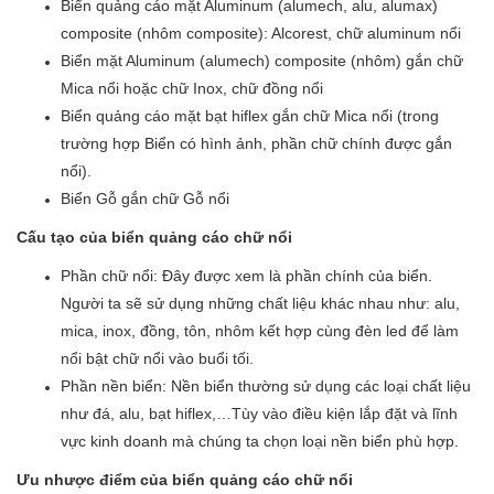
Biển quảng cáo mặt Aluminum (alumech, alu, alumax)
composite (nhôm composite): Alcorest, chữ aluminum nổi
Biển mặt Aluminum (alumech) composite (nhôm) gắn chữ
Mica nổi hoặc chữ Inox, chữ đồng nổi
Biển quảng cáo mặt bạt hiflex gắn chữ Mica nổi (trong
trường hợp Biển có hình ảnh, phần chữ chính được gắn
nổi).
Biển Gỗ gắn chữ Gỗ nổi
Cấu tạo của biển quảng cáo chữ nổi
Phần chữ nổi: Đây được xem là phần chính của biển.
Người ta sẽ sử dụng những chất liệu khác nhau như: alu,
mica, inox, đồng, tôn, nhôm kết hợp cùng đèn led để làm
nổi bật chữ nổi vào buổi tối.
Phần nền biển: Nền biển thường sử dụng các loại chất liệu
như đá, alu, bạt hiflex,…Tùy vào điều kiện lắp đặt và lĩnh
vực kinh doanh mà chúng ta chọn loại nền biển phù hợp.
Ưu nhược điểm của biển quảng cáo chữ nổi