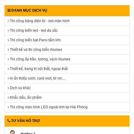
DANH MỤC DỊCH VỤ
Thi công bảng điện tử - led màn hình
Thi công biển led - led đa sắc
Thi công biển bạt Pano tấm lớn
Thiết kế và thi công biển Alumex
Thi công ốp trần, tường, vách Alumex
Thiết kế, trang trí nội thất, ngoại thất
In ấn thiếp cưới, card visit, tờ rơi,...
Dịch vụ khác
Khắc dấu, ấn phẩm
Thi công màn hình LED ngoài trời tại Hải Phòng
TƯ VẤN HỖ TRỢ
Hotline 1