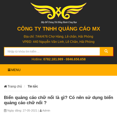
CÔNG TY TNHH QUẢNG CÁO MX
Địa chỉ: 7/44/476 Chợ Hàng, Lê chân, Hải Phòng
VPĐD: 440 Nguyễn Văn Linh, Lê Chân, Hải Phòng
Hotline:
0782.181.989 - 0846.656.658
MENU
Trang chủ
Tin tức
Biển quảng cáo chữ nổi là gì? Có nên sử dụng biển
quảng cáo chữ nổi ?
Ngày đăng: 27-05-2021 |
Admin