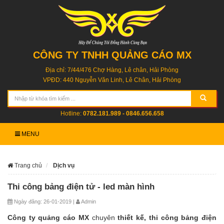
CÔNG TY TNHH QUẢNG CÁO MX
Địa chỉ: 7/44/476 Chợ Hàng, Lê chân, Hải Phòng
VPĐD: 440 Nguyễn Văn Linh, Lê Chân, Hải Phòng
Hotline:
0782.181.989 - 0846.656.658
MENU
Trang chủ
Dịch vụ
Thi công bảng điện tử - led màn hình
Ngày đăng: 26-01-2019 |
Admin
Công ty quảng cáo MX
chuyên
thiết kế, thi công bảng điện