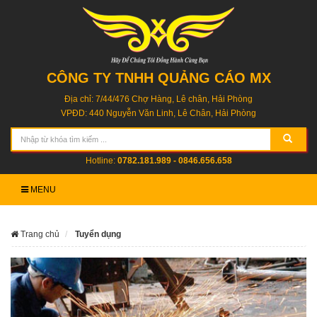
CÔNG TY TNHH QUẢNG CÁO MX
Địa chỉ: 7/44/476 Chợ Hàng, Lê chân, Hải Phòng
VPĐD: 440 Nguyễn Văn Linh, Lê Chân, Hải Phòng
Hotline:
0782.181.989 - 0846.656.658
MENU
Trang chủ
Tuyển dụng