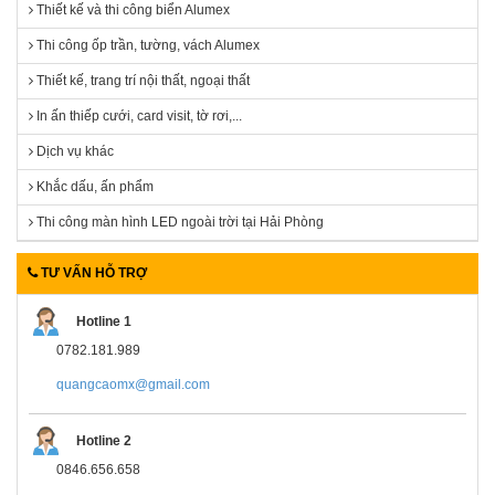
Thiết kế và thi công biển Alumex
Thi công ốp trần, tường, vách Alumex
Thiết kế, trang trí nội thất, ngoại thất
In ấn thiếp cưới, card visit, tờ rơi,...
Dịch vụ khác
Khắc dấu, ấn phẩm
Thi công màn hình LED ngoài trời tại Hải Phòng
TƯ VẤN HỖ TRỢ
Hotline 1
0782.181.989
quangcaomx@gmail.com
Hotline 2
0846.656.658