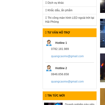
Dịch vụ khác
Khắc dấu, ấn phẩm
Thi công màn hình LED ngoài trời tại
Hải Phòng
TƯ VẤN HỖ TRỢ
Hotline 1
0782.181.989
quangcaomx@gmail.com
Hotline 2
0846.656.658
quangcaomx@gmail.com
TIN TỨC MỚI
Doanh nghiệp nào nên