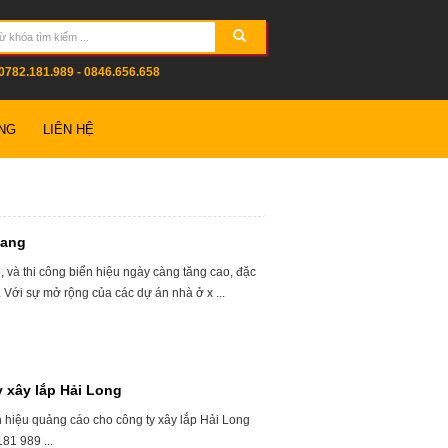
0782.181.989 - 0846.656.658
NG
LIÊN HỆ
iang
, và thi công biển hiệu ngày càng tăng cao, đặc
. Với sự mở rộng của các dự án nhà ở x ...
 xây lắp Hải Long
n hiệu quảng cáo cho công ty xây lắp Hải Long
181 989 ...