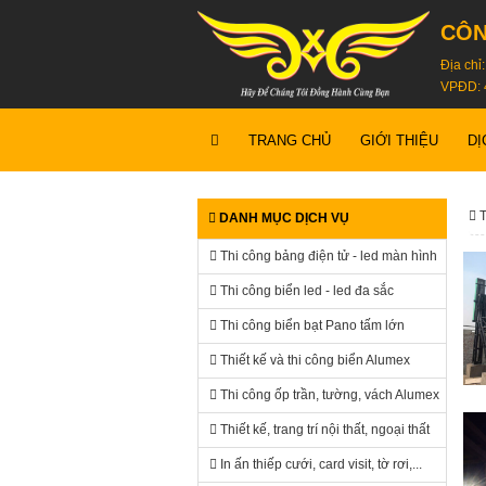
CÔN
Địa chỉ
VPĐD: 
TRANG CHỦ
GIỚI THIỆU
DỊ
T
DANH MỤC DỊCH VỤ
Thi công bảng điện tử - led màn hình
Thi công biển led - led đa sắc
Thi công biển bạt Pano tấm lớn
Thiết kế và thi công biển Alumex
Thi công ốp trần, tường, vách Alumex
Thiết kế, trang trí nội thất, ngoại thất
In ấn thiếp cưới, card visit, tờ rơi,...