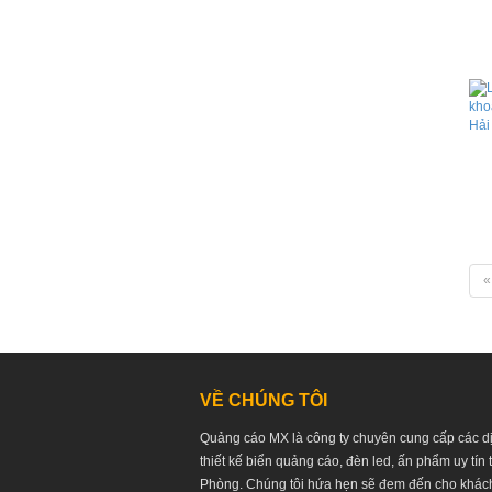
«
VỀ CHÚNG TÔI
Quảng cáo MX là công ty chuyên cung cấp các d
thiết kế biển quảng cáo, đèn led, ấn phẩm uy tín 
Phòng. Chúng tôi hứa hẹn sẽ đem đến cho khác