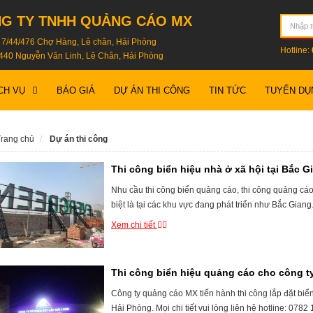
G TY TNHH QUẢNG CÁO MX
: 7/44/476 Chợ Hàng, Lê chân, Hải Phòng
Hotline:
440 Nguyễn Văn Linh, Lê Chân, Hải Phòng
BÁO GIÁ
DỰ ÁN THI CÔNG
TIN TỨC
TUYỂN DỤ
CH VỤ
rang chủ
Dự án thi công
Thi công biển hiệu nhà ở xã hội tại Bắc G
Nhu cầu thi công biển quảng cáo, thi công quảng cáo
biệt là tại các khu vực đang phát triển như Bắc Giang
Xem chi tiết
Thi công biển hiệu quảng cáo cho công ty
Công ty quảng cáo MX tiến hành thi công lắp đặt biể
Hải Phòng. Mọi chi tiết vui lòng liên hệ hotline: 0782 