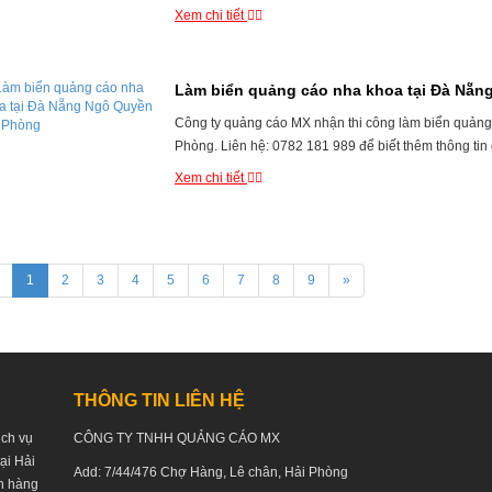
Xem chi tiết
Làm biển quảng cáo nha khoa tại Đà Nẵn
Công ty quảng cáo MX nhận thi công làm biển quản
Phòng. Liên hệ: 0782 181 989 để biết thêm thông tin chi
Xem chi tiết
1
2
3
4
5
6
7
8
9
»
THÔNG TIN LIÊN HỆ
ịch vụ
CÔNG TY TNHH QUẢNG CÁO MX
tại Hải
Add: 7/44/476 Chợ Hàng, Lê chân, Hải Phòng
h hàng