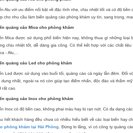
ển Alu với ưu điểm nổi bật về đặc tính nhẹ, chịu nhiệt tốt và có độ bền 
p cho nhu cầu làm biển quảng cáo phòng khám uy tín, sang trọng, ma
ển quảng cáo Mica cho phòng khám
ển Mica được sử dụng phổ biến hiện nay, không thua gì những loại b
ng chịu nhiệt tốt, dễ dàng gia công. Có thể kết hợp với các chất liệ
ca - Alu,...
ển quảng cáo Led cho phòng khám
ển Led được sử dụng vào buổi tối, quảng cáo cả ngày lẫn đêm. Đối với 
 dụng nhất, ngoài ra nó còn giúp tạo điểm nhấn, độc đáo và thẩm mỹ 
d rất cao.
ển quảng cáo Inox cho phòng khám
ển Inox có độ bền cao, không phai màu hay bị rạn nứt. Có đa dạng các
u hết khách hàng đều chưa có nhiều hiểu biết về các loại biển hay c
o phòng khám tại Hải Phòng
. Đừng lo lắng, vì có công ty quảng c