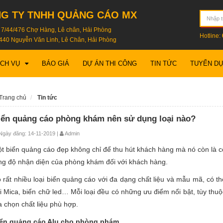
G TY TNHH QUẢNG CÁO MX
: 7/44/476 Chợ Hàng, Lê chân, Hải Phòng
Hotline:
440 Nguyễn Văn Linh, Lê Chân, Hải Phòng
ỊCH VỤ
BÁO GIÁ
DỰ ÁN THI CÔNG
TIN TỨC
TUYỂN D
Trang chủ
Tin tức
iển quảng cáo phòng khám nên sử dụng loại nào?
gày đăng: 14-11-2019 |
Admin
t biển quảng cáo đẹp không chỉ để thu hút khách hàng mà nó còn là côn
ng độ nhận diện của phòng khám đối với khách hàng.
 rất nhiều loại biển quảng cáo với đa dạng chất liệu và mẫu mã, có th
i Mica, biển chữ led… Mỗi loại đều có những ưu điểm nổi bật, tùy th
a chọn chất liệu phù hợp.
ển quảng cáo Alu cho phòng phám