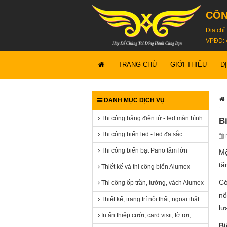
CÔN
Địa chỉ
VPĐD: 
TRANG CHỦ
GIỚI THIỆU
D
DANH MỤC DỊCH VỤ
Thi công bảng điện tử - led màn hình
B
Thi công biển led - led đa sắc
N
Thi công biển bạt Pano tấm lớn
Mộ
tă
Thiết kế và thi công biển Alumex
Có
Thi công ốp trần, tường, vách Alumex
nổ
Thiết kế, trang trí nội thất, ngoại thất
lự
In ấn thiếp cưới, card visit, tờ rơi,...
Bi