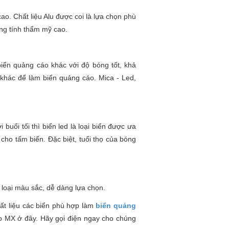
cao. Chất liệu Alu được coi là lựa chọn phù
ng tính thẩm mỹ cao.
iển quảng cáo khác với độ bóng tốt, khả
u khác để làm biển quảng cáo. Mica - Led,
buổi tối thì biển led là loại biển được ưa
cho tấm biển. Đặc biệt, tuổi thọ của bóng
 loại màu sắc, dễ dàng lựa chọn.
hất liệu các biển phù hợp làm
biển quảng
áo MX ở đây. Hãy gọi điện ngay cho chúng