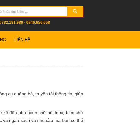
0782.181.989 - 0846.656.658
ỤNG
LIÊN HỆ
g cụ quảng bá, truyền tải thông tin, giúp
ể kể đến như: biển chữ nổi Inox, biển chữ
uộc và ngân sách và nhu cầu mà bạn có thể