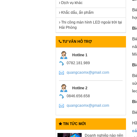
Dịch vụ khác
Bi
Khắc dấu, ấn phẩm
hợ
Thi công màn hình LED ngoài trời tại
Hải Phòng
Bi
Bi
TƯ VẤN HỖ TRỢ
nă
Mi
Hotline 1
0782.181.989
Bi
quangcaomx@gmail.com
Bi
sử
Hotline 2
le
0846.656.658
Bi
quangcaomx@gmail.com
Bi
Hầ
TIN TỨC MỚI
cá
Doanh nghiệp nào nên