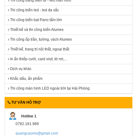
Thi công bảng điện tử - led màn hình
Thi công biển led - led đa sắc
Thi công biển bạt Pano tấm lớn
Thiết kế và thi công biển Alumex
Thi công ốp trần, tường, vách Alumex
Thiết kế, trang trí nội thất, ngoại thất
In ấn thiếp cưới, card visit, tờ rơi,...
Dịch vụ khác
Khắc dấu, ấn phẩm
Thi công màn hình LED ngoài trời tại Hải Phòng
TƯ VẤN HỖ TRỢ
Hotline 1
0782.181.989
quangcaomx@gmail.com