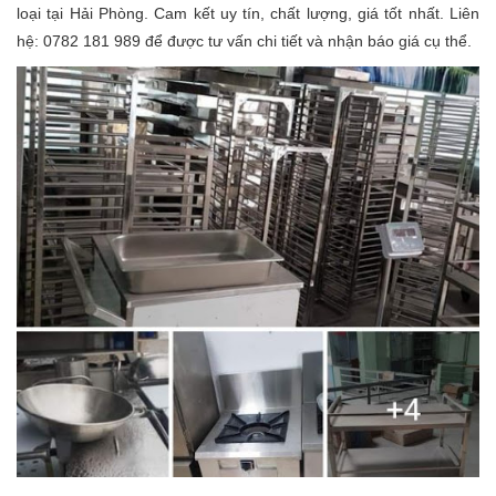
loại tại Hải Phòng. Cam kết uy tín, chất lượng, giá tốt nhất. Liên
hệ: 0782 181 989 để được tư vấn chi tiết và nhận báo giá cụ thể.