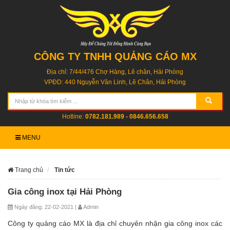
CÔNG TY TNHH QUẢNG CÁO MX
Địa chỉ: 7/44/476 Chợ Hàng, Lê chân, Hải Phòng
VPĐD: 440 Nguyễn Văn Linh, Lê Chân, Hải Phòng
Hotline:
0782.181.989 - 0846.656.658
MENU
Trang chủ
Tin tức
Gia công inox tại Hải Phòng
Ngày đăng: 22-02-2021 |
Admin
Công ty quảng cáo MX là địa chỉ chuyên nhận gia công inox các