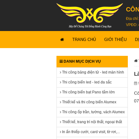
CÔN
Địa chỉ
VPĐD: 
TRANG CHỦ
GIỚI THIỆU
D
DANH MỤC DỊCH VỤ
Thi công bảng điện tử - led màn hình
L
Thi công biển led - led đa sắc
N
Thi công biển bạt Pano tấm lớn
Cô
07
Thiết kế và thi công biển Alumex
Thi công ốp trần, tường, vách Alumex
Thiết kế, trang trí nội thất, ngoại thất
In ấn thiếp cưới, card visit, tờ rơi,...