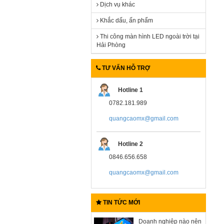
Dịch vụ khác
Khắc dấu, ấn phẩm
Thi công màn hình LED ngoài trời tại
Hải Phòng
TƯ VẤN HỖ TRỢ
Hotline 1
0782.181.989
quangcaomx@gmail.com
Hotline 2
0846.656.658
quangcaomx@gmail.com
TIN TỨC MỚI
Doanh nghiệp nào nên