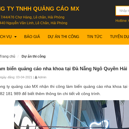
G TY TNHH QUẢNG CÁO MX
: 7/44/476 Chợ Hàng, Lê chân, Hải Phòng
Hotline:
440 Nguyễn Văn Linh, Lê Chân, Hải Phòng
ỊCH VỤ
BÁO GIÁ
DỰ ÁN THI CÔNG
TIN TỨC
TUYỂN D
Trang chủ
Dự án thi công
àm biển quảng cáo nha khoa tại Đà Nẵng Ngô Quyền Hải
gày đăng: 03-04-2021 |
Admin
ng ty quảng cáo MX nhận thi công làm biển quảng cáo nha khoa tại
82 181 989 để biết thêm thông tin chi tiết về công trình.