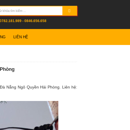
0782.181.989 - 0846.656.658
ỤNG
LIÊN HỆ
 Phòng
 Đà Nẵng Ngô Quyền Hải Phòng. Liên hệ: