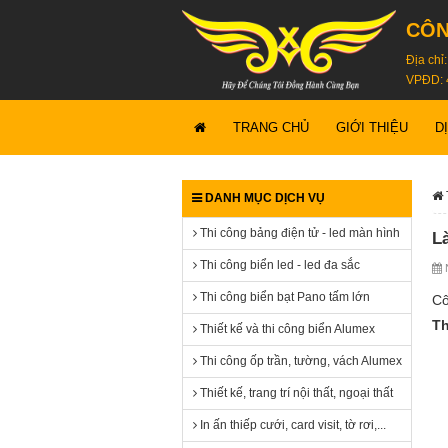
CÔN
Địa chỉ
VPĐD: 
TRANG CHỦ
GIỚI THIỆU
D
DANH MỤC DỊCH VỤ
Thi công bảng điện tử - led màn hình
L
Thi công biển led - led đa sắc
N
Thi công biển bạt Pano tấm lớn
Cô
Th
Thiết kế và thi công biển Alumex
Thi công ốp trần, tường, vách Alumex
Thiết kế, trang trí nội thất, ngoại thất
In ấn thiếp cưới, card visit, tờ rơi,...