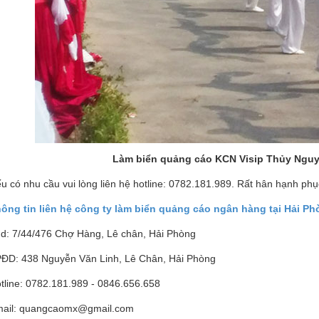
Làm biển quảng cáo KCN Visip Thủy Ngu
u có nhu cầu vui lòng liên hệ hotline: 0782.181.989. Rất hân hạnh ph
ông tin liên hệ công ty làm biển quảng cáo ngân hàng tại Hải P
d: 7/44/476 Chợ Hàng, Lê chân, Hải Phòng
ĐD: 438 Nguyễn Văn Linh, Lê Chân, Hải Phòng
tline: 0782.181.989 - 0846.656.658
ail: quangcaomx@gmail.com