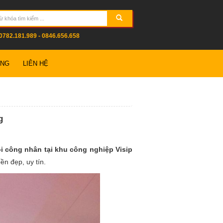
0782.181.989 - 0846.656.658
ỤNG
LIÊN HỆ
g
i công nhân tại khu công nghiệp Visip
ền đẹp, uy tín.