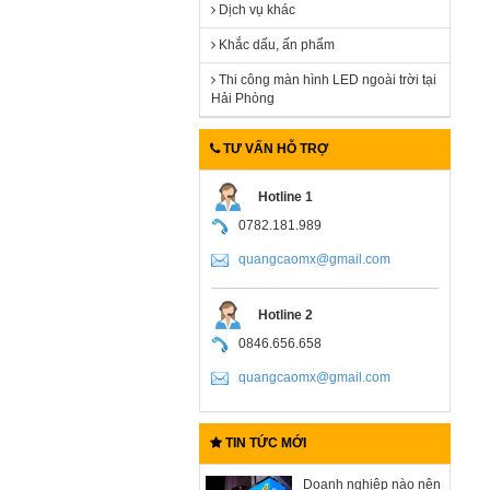
Dịch vụ khác
Khắc dấu, ấn phẩm
Thi công màn hình LED ngoài trời tại
Hải Phòng
TƯ VẤN HỖ TRỢ
Hotline 1
0782.181.989
quangcaomx@gmail.com
Hotline 2
0846.656.658
quangcaomx@gmail.com
TIN TỨC MỚI
Doanh nghiệp nào nên