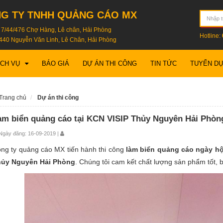
G TY TNHH QUẢNG CÁO MX
: 7/44/476 Chợ Hàng, Lê chân, Hải Phòng
Hotline:
440 Nguyễn Văn Linh, Lê Chân, Hải Phòng
ỊCH VỤ
BÁO GIÁ
DỰ ÁN THI CÔNG
TIN TỨC
TUYỂN D
Trang chủ
Dự án thi công
àm biển quảng cáo tại KCN VISIP Thủy Nguyên Hải Phòn
gày đăng: 16-09-2019 |
ng ty quảng cáo MX tiến hành thi công
làm biển quảng cáo ngày hộ
ủy Nguyên Hải Phòng
. Chúng tôi cam kết chất lượng sản phẩm tốt, b