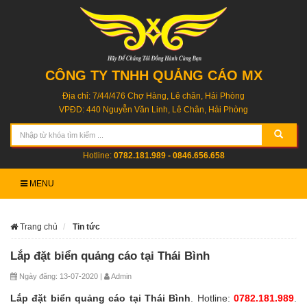
CÔNG TY TNHH QUẢNG CÁO MX
Địa chỉ: 7/44/476 Chợ Hàng, Lê chân, Hải Phòng
VPĐD: 440 Nguyễn Văn Linh, Lê Chân, Hải Phòng
Hotline:
0782.181.989 - 0846.656.658
MENU
Trang chủ
Tin tức
Lắp đặt biển quảng cáo tại Thái Bình
Ngày đăng: 13-07-2020 |
Admin
Lắp đặt biển quảng cáo tại Thái Bình
. Hotline:
0782.181.989
.