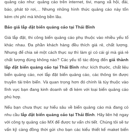
quảng cáo như: quảng cáo trên internet, tivi, mạng xã hội, đài,
báo, phát tờ rơi,... Nhưng những hình thức quảng cáo này tốn
kém chi phí mà không bền lâu.
Báo giá lắp đặt biển quảng cáo tại Thái Bình
Giá lắp đặt, thi công biển quảng cáo phụ thuộc vào nhiều yếu tố
khác nhau. Đa phần khách hàng đều thích giá rẻ, chất lượng.
Nhưng để chia sẻ một cách thực sự thì làm gì có cái gì mà giá rẻ
chất lượng đúng không nào? Các yếu tố tác động đến
giá thành
lắp đặt biển quảng cáo tại Thái Bình
như: kích thước, chất liệu
biển quảng cáo, nơi lắp đặt biển quảng cáo, các thông tin được
truyền tải trên biển. Và quan trọng hơn đó chính là tùy thuộc vào
lĩnh vực bạn đang kinh doanh sẽ đi kèm với loại biển quảng cáo
phù hợp.
Nếu bạn chưa thực sự hiểu sâu về biển quảng cáo mà đang có
nhu cầu
lắp đặt biển quảng cáo tại Thái Bình
. Hãy liên hệ ngay
với công ty quảng cáo MX để được tư vấn chi tiết. Chúng tôi sẽ tư
vấn kỹ càng đồng thời gửi cho bạn các kiểu thiết kế maket biển