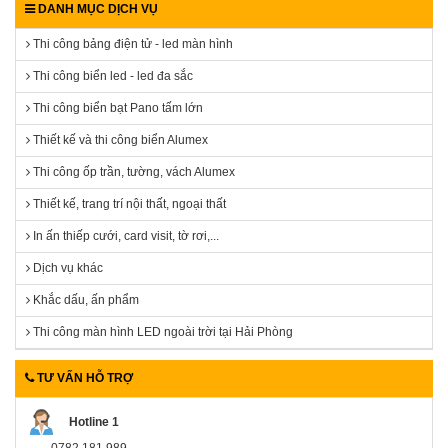
DANH MỤC DỊCH VỤ
Thi công bảng điện tử - led màn hình
Thi công biển led - led đa sắc
Thi công biển bạt Pano tấm lớn
Thiết kế và thi công biển Alumex
Thi công ốp trần, tường, vách Alumex
Thiết kế, trang trí nội thất, ngoại thất
In ấn thiếp cưới, card visit, tờ rơi,...
Dịch vụ khác
Khắc dấu, ấn phẩm
Thi công màn hình LED ngoài trời tại Hải Phòng
TƯ VẤN HỖ TRỢ
Hotline 1
0782.181.989