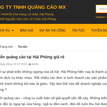
G TY TNHH QUẢNG CÁO MX
: 7/44/476 Chợ Hàng, Lê chân, Hải Phòng
Hotline:
440 Nguyễn Văn Linh, Lê Chân, Hải Phòng
ỊCH VỤ
BÁO GIÁ
DỰ ÁN THI CÔNG
TIN TỨC
TUYỂN D
Trang chủ
Tin tức
iển quảng cáo tại Hải Phòng giá rẻ
gày đăng: 02-07-2019 |
Admin
i sự phát triển không ngừng của xã hội. Hải Phòng hiện nay là thành p
nh dịch vụ khác nhau. Rất nhiều các đơn vị kinh doanh các sản phẩm
nh tranh không khi nào là giảm. Vậy làm thế nào để doanh nghiệp củ
ng ?
ển quảng cáo - công cụ xuất hiện sẽ giải quyết vấn đề này. Những bi
o độc lạ ngay tại cửa hàng, ngã tư đèn xanh, đèn đỏ luôn thu hút đư