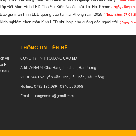
Lắp Đặt Màn Hình LED Cho Sự Kiện Ngoài Trời Tại Hải Phòng
( Ngày đăng: 09
Báo giá màn hình LED quảng cáo tại Hải Phòng năm 2025
( Ngày đăng: 27-08-2
Kinh nghiệm chọn màn hình LED phù hợp cho quảng cáo ngoài trời
( Ngày đăn
THÔNG TIN LIÊN HỆ
ịch vụ
CÔNG TY TNHH QUẢNG CÁO MX
tại Hải
Add: 7/44/476 Chợ Hàng, Lê chân, Hải Phòng
h hàng
VPĐD: 440 Nguyễn Văn Linh, Lê Chân, Hải Phòng
Hotline: 0782.181.989 - 0846.656.658
Email: quangcaomx@gmail.com