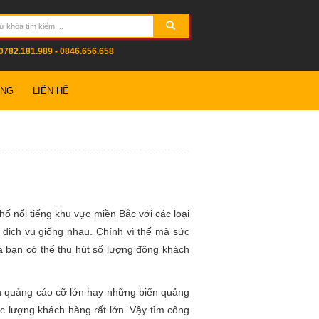
0782.181.989 - 0846.656.658
ỤNG
LIÊN HỆ
hố nổi tiếng khu vực miền Bắc với các loại
 dịch vụ giống nhau. Chính vì thế mà sức
a bạn có thể thu hút số lượng đông khách
ển quảng cáo cỡ lớn hay những biển quảng
ợc lượng khách hàng rất lớn. Vậy tìm công