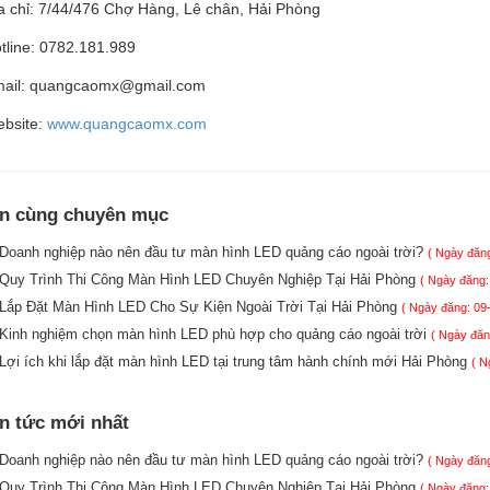
a chỉ: 7/44/476 Chợ Hàng, Lê chân, Hải Phòng
tline: 0782.181.989
ail: quangcaomx@gmail.com
bsite:
www.quangcaomx.com
in cùng chuyên mục
Doanh nghiệp nào nên đầu tư màn hình LED quảng cáo ngoài trời?
( Ngày đăng
Quy Trình Thi Công Màn Hình LED Chuyên Nghiệp Tại Hải Phòng
( Ngày đăng:
Lắp Đặt Màn Hình LED Cho Sự Kiện Ngoài Trời Tại Hải Phòng
( Ngày đăng: 09
Kinh nghiệm chọn màn hình LED phù hợp cho quảng cáo ngoài trời
( Ngày đăn
Lợi ích khi lắp đặt màn hình LED tại trung tâm hành chính mới Hải Phòng
( N
in tức mới nhất
Doanh nghiệp nào nên đầu tư màn hình LED quảng cáo ngoài trời?
( Ngày đăng
Quy Trình Thi Công Màn Hình LED Chuyên Nghiệp Tại Hải Phòng
( Ngày đăng: