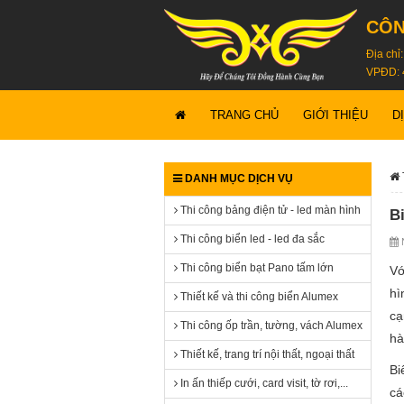
CÔN
Địa chỉ
VPĐD: 
TRANG CHỦ
GIỚI THIỆU
D
DANH MỤC DỊCH VỤ
Thi công bảng điện tử - led màn hình
B
Thi công biển led - led đa sắc
N
Thi công biển bạt Pano tấm lớn
Vớ
hì
Thiết kế và thi công biển Alumex
cạ
Thi công ốp trần, tường, vách Alumex
hà
Thiết kế, trang trí nội thất, ngoại thất
Bi
In ấn thiếp cưới, card visit, tờ rơi,...
cá