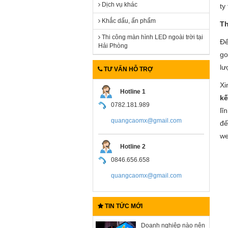
Dịch vụ khác
ty
Khắc dấu, ấn phẩm
Th
Thi công màn hình LED ngoài trời tại
Để
Hải Phòng
go
lư
TƯ VẤN HỖ TRỢ
Xi
Hotline 1
kế
0782.181.989
lĩ
quangcaomx@gmail.com
đế
we
Hotline 2
0846.656.658
quangcaomx@gmail.com
TIN TỨC MỚI
Doanh nghiệp nào nên