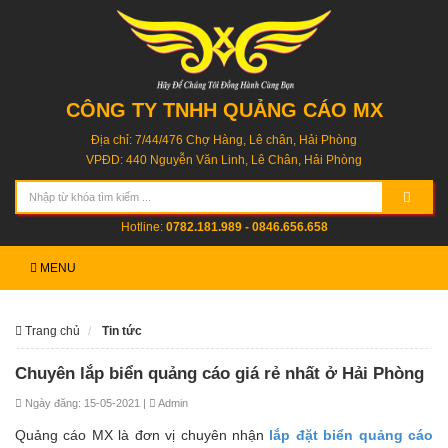
CÔNG TY TNHH QUẢNG CÁO MX
Địa chỉ: 7/44/476 Chợ Hàng, Lê chân, Hải Phòng
VPĐD: 440 Nguyễn Văn Linh, Lê Chân, Hải Phòng
Hotline:
0782.181.989 - 0846.656.658
MENU
Trang chủ
Tin tức
Chuyên lắp biển quảng cáo giá rẻ nhất ở Hải Phòng
Ngày đăng: 15-05-2021 |
Admin
Quảng cáo MX là đơn vị chuyên nhận
lắp đặt biển quảng cáo