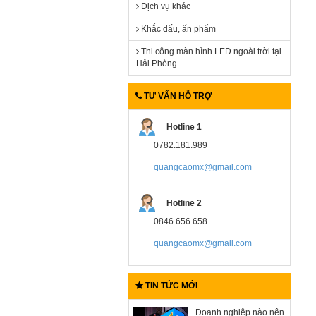
Dịch vụ khác
Khắc dấu, ấn phẩm
Thi công màn hình LED ngoài trời tại
Hải Phòng
TƯ VẤN HỖ TRỢ
Hotline 1
0782.181.989
quangcaomx@gmail.com
Hotline 2
0846.656.658
quangcaomx@gmail.com
TIN TỨC MỚI
Doanh nghiệp nào nên