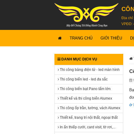
CÔN
Địa chỉ
VPĐD: 
TRANG CHỦ
GIỚI THIỆU
D
DANH MỤC DỊCH VỤ
Thi công bảng điện tử - led màn hình
C
Thi công biển led - led đa sắc
N
Thi công biển bạt Pano tấm lớn
Bạ
đơ
Thiết kế và thi công biển Alumex
ở 
Thi công ốp trần, tường, vách Alumex
Thiết kế, trang trí nội thất, ngoại thất
In ấn thiếp cưới, card visit, tờ rơi,...