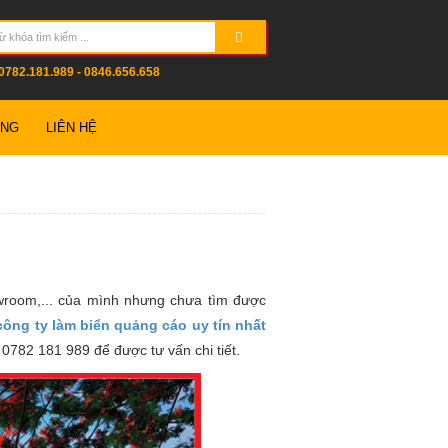
0782.181.989 - 0846.656.658
ỤNG
LIÊN HỆ
wroom,... của mình nhưng chưa tìm được
công ty làm biển quảng cáo uy tín nhất
 0782 181 989 để được tư vấn chi tiết.