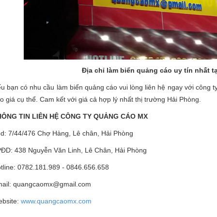
Địa chỉ làm biển quảng cáo uy tín nhất t
u bạn có nhu cầu làm biển quảng cáo vui lòng liên hệ ngay với công ty
o giá cụ thể. Cam kết với giá cả hợp lý nhất thị trường Hải Phòng.
HÔNG TIN LIÊN HỆ CÔNG TY QUẢNG CÁO MX
d: 7/44/476 Chợ Hàng, Lê chân, Hải Phòng
ĐD: 438 Nguyễn Văn Linh, Lê Chân, Hải Phòng
tline: 0782.181.989 - 0846.656.658
ail: quangcaomx@gmail.com
bsite:
www.quangcaomx.com