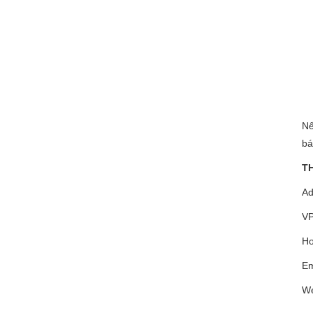
Nế
bá
T
Ad
VP
Ho
Em
We