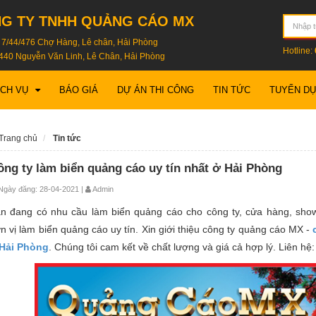
G TY TNHH QUẢNG CÁO MX
: 7/44/476 Chợ Hàng, Lê chân, Hải Phòng
Hotline:
440 Nguyễn Văn Linh, Lê Chân, Hải Phòng
ỊCH VỤ
BÁO GIÁ
DỰ ÁN THI CÔNG
TIN TỨC
TUYỂN D
Trang chủ
Tin tức
ông ty làm biển quảng cáo uy tín nhất ở Hải Phòng
gày đăng: 28-04-2021 |
Admin
n đang có nhu cầu làm biển quảng cáo cho công ty, cửa hàng, sho
n vị làm biển quảng cáo uy tín. Xin giới thiệu công ty quảng cáo MX -
Hải Phòng
. Chúng tôi cam kết về chất lượng và giá cả hợp lý. Liên hệ: