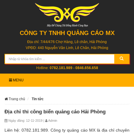
CÔNG TY TNHH QUẢNG CÁO MX
Địa chỉ: 7/44/476 Chợ Hàng, Lê chân, Hải Phòng
VPĐD: 440 Nguyễn Văn Linh, Lê Chân, Hải Phòng
Hotline:
0782.181.989 - 0846.656.658
MENU
Trang chủ
Tin tức
Địa chỉ thi công biển quảng cáo Hải Phòng
Ngày đăng: 12-11-2019 |
Admin
Liên hệ: 0782.181.989. Công ty quảng cáo MX là địa chỉ chuyên