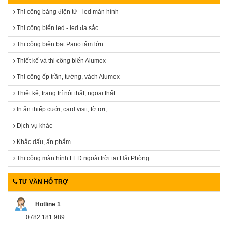
Thi công bảng điện tử - led màn hình
Thi công biển led - led đa sắc
Thi công biển bạt Pano tấm lớn
Thiết kế và thi công biển Alumex
Thi công ốp trần, tường, vách Alumex
Thiết kế, trang trí nội thất, ngoại thất
In ấn thiếp cưới, card visit, tờ rơi,...
Dịch vụ khác
Khắc dấu, ấn phẩm
Thi công màn hình LED ngoài trời tại Hải Phòng
TƯ VẤN HỖ TRỢ
Hotline 1
0782.181.989