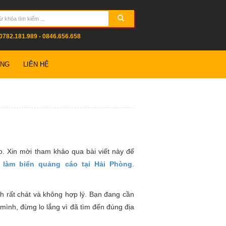
0782.181.989 - 0846.656.658
ỤNG
LIÊN HỆ
. Xin mời tham khảo qua bài viết này để
á làm biển quảng cáo tại Hải Phòng
.
h rất chát và không hợp lý. Bạn đang cần
mình, đừng lo lắng vì đã tìm đến đúng địa