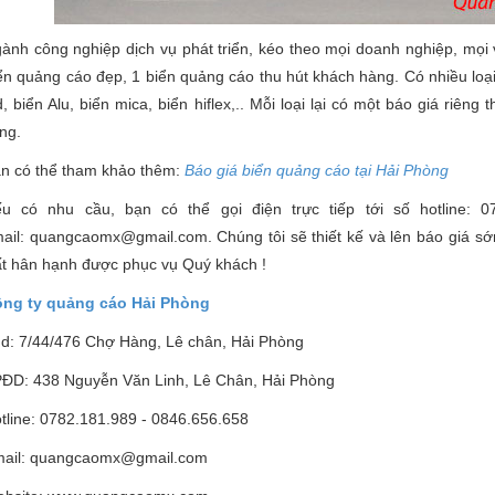
ành công nghiệp dịch vụ phát triển, kéo theo mọi doanh nghiệp, mọi
ển quảng cáo đẹp, 1 biển quảng cáo thu hút khách hàng. Có nhiều loạ
d, biển Alu, biển mica, biển hiflex,.. Mỗi loại lại có một báo giá riêng
ng.
n có thể tham khảo thêm:
Báo giá biển quảng cáo tại Hải Phòng
u có nhu cầu, bạn có thể gọi điện trực tiếp tới số hotline: 0
ail: quangcaomx@gmail.com. Chúng tôi sẽ thiết kế và lên báo giá sớ
t hân hạnh được phục vụ Quý khách !
ng ty quảng cáo Hải Phòng
d: 7/44/476 Chợ Hàng, Lê chân, Hải Phòng
ĐD: 438 Nguyễn Văn Linh, Lê Chân, Hải Phòng
tline: 0782.181.989 - 0846.656.658
ail: quangcaomx@gmail.com