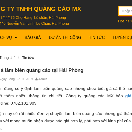
G TY TNHH QUẢNG CÁO MX
: 7/44/476 Chợ Hàng, Lê chân, Hải Phòng
Hotline:
440 Nguyễn Văn Linh, Lê Chân, Hải Phòng
ỊCH VỤ
BÁO GIÁ
DỰ ÁN THI CÔNG
TIN TỨC
TUYỂN D
Trang chủ
Tin tức
iá làm biển quảng cáo tại Hải Phòng
gày đăng: 22-11-2019 |
Admin
n đang có ý định làm biển quảng cáo nhưng chưa biết giá cả thế nào
ết thêm nhiều thông tin chi tiết. Công ty quảng cáo MX báo
gi
tline: 0782.181.989
ện nay có rất nhiều đơn vị chuyên làm biển quảng cáo nhưng giá thàn
m với mong muốn nhận được báo giá hợp lý, phù hợp với kinh phí của 
ỉ.