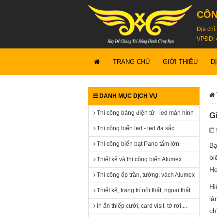
CÔN
Địa chỉ
VPĐD: 
TRANG CHỦ
GIỚI THIỆU
D
DANH MỤC DỊCH VỤ
Thi công bảng điện tử - led màn hình
G
Thi công biển led - led đa sắc
N
Thi công biển bạt Pano tấm lớn
Bạ
bi
Thiết kế và thi công biển Alumex
Ho
Thi công ốp trần, tường, vách Alumex
Hi
Thiết kế, trang trí nội thất, ngoại thất
là
In ấn thiếp cưới, card visit, tờ rơi,...
ch