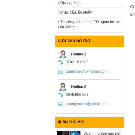
Dịch vụ khác
Cô
Khắc dấu, ấn phẩm
ch
Thi công màn hình LED ngoài trời tại
Hải Phòng
TƯ VẤN HỖ TRỢ
Hotline 1
0782.181.989
quangcaomx@gmail.com
Hotline 2
0846.656.658
quangcaomx@gmail.com
TIN TỨC MỚI
Doanh nghiệp nào nên