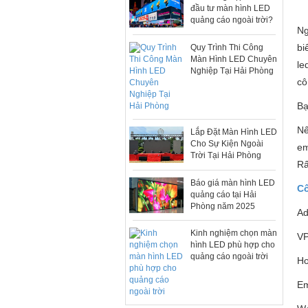
đầu tư màn hình LED
quảng cáo ngoài trời?
Ng
bi
Quy Trình Thi Công
Màn Hình LED Chuyên
le
Nghiệp Tại Hải Phòng
cô
Bạ
Nế
Lắp Đặt Màn Hình LED
Cho Sự Kiện Ngoài
em
Trời Tại Hải Phòng
Rấ
Báo giá màn hình LED
Cô
quảng cáo tại Hải
Phòng năm 2025
Ad
Kinh nghiệm chọn màn
VP
hình LED phù hợp cho
quảng cáo ngoài trời
Ho
Em