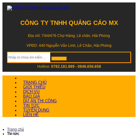
CÔNG TY TNHH QUẢNG CÁO MX
Địa chỉ: 7/44/476 Chợ Hàng, Lê chân, Hải Phòng
VPĐD: 440 Nguyễn Văn Linh, Lê Chân, Hải Phòng
Hotline:
0782.181.989 - 0846.656.658
TRANG CHỦ
GIỚI THIỆU
DỊCH VỤ
BÁO GIÁ
DỰ ÁN THI CÔNG
TIN TỨC
TUYỂN DỤNG
LIÊN HỆ
Trang chủ
Tin tức