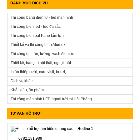
DANH MỤC DỊCH VỤ
Thi công bảng điện tử - led màn hình
Thi công biển led - led đa sắc
Thi công biển bạt Pano tấm lớn
Thiết kế và thi công biển Alumex
Thi công ốp trần, tường, vách Alumex
Thiết kế, trang trí nội thất, ngoại thất
In ấn thiếp cưới, card visit, tờ rơi,...
Dịch vụ khác
Khắc dấu, ấn phẩm
Thi công màn hình LED ngoài trời tại Hải Phòng
TƯ VẤN HỖ TRỢ
Hotline 1
0782.181.989