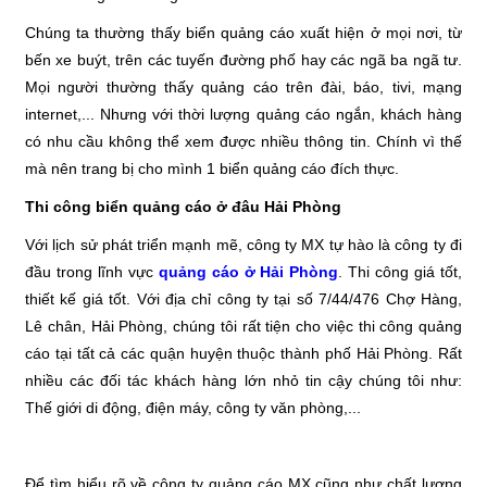
Chúng ta thường thấy biển quảng cáo xuất hiện ở mọi nơi, từ
bến xe buýt, trên các tuyến đường phố hay các ngã ba ngã tư.
Mọi người thường thấy quảng cáo trên đài, báo, tivi, mạng
internet,... Nhưng với thời lượng quảng cáo ngắn, khách hàng
có nhu cầu không thể xem được nhiều thông tin. Chính vì thế
mà nên trang bị cho mình 1 biển quảng cáo đích thực.
Thi công biển quảng cáo ở đâu Hải Phòng
Với lịch sử phát triển mạnh mẽ, công ty MX tự hào là công ty đi
đầu trong lĩnh vực
quảng cáo ở Hải Phòng
. Thi công giá tốt,
thiết kế giá tốt. Với địa chỉ công ty tại số 7/44/476 Chợ Hàng,
Lê chân, Hải Phòng, chúng tôi rất tiện cho việc thi công quảng
cáo tại tất cả các quận huyện thuộc thành phố Hải Phòng. Rất
nhiều các đối tác khách hàng lớn nhỏ tin cậy chúng tôi như:
Thế giới di động, điện máy, công ty văn phòng,...
Để tìm hiểu rõ về công ty quảng cáo MX cũng như chất lượng