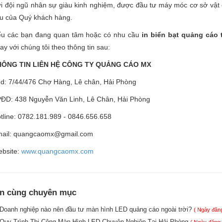
i đội ngũ nhân sự giàu kinh nghiệm, được đầu tư máy móc cơ sở vật c
u của Quý khách hàng.
u các bạn đang quan tâm hoặc có nhu cầu
in biển bạt quảng cáo
ay với chúng tôi theo thông tin sau:
HÔNG TIN LIÊN HỆ CÔNG TY QUẢNG CÁO MX
d: 7/44/476 Chợ Hàng, Lê chân, Hải Phòng
ĐD: 438 Nguyễn Văn Linh, Lê Chân, Hải Phòng
tline: 0782.181.989 - 0846.656.658
ail: quangcaomx@gmail.com
bsite:
www.quangcaomx.com
in cùng chuyên mục
Doanh nghiệp nào nên đầu tư màn hình LED quảng cáo ngoài trời?
( Ngày đăng
Quy Trình Thi Công Màn Hình LED Chuyên Nghiệp Tại Hải Phòng