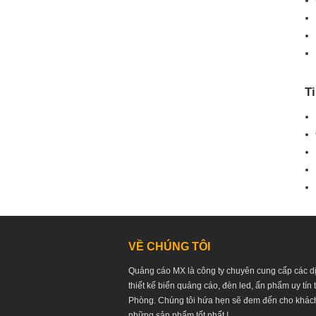
T
VỀ CHÚNG TÔI
Quảng cáo MX là công ty chuyên cung cấp các d
thiết kế biển quảng cáo, đèn led, ấn phẩm uy tín 
Phòng. Chúng tôi hứa hẹn sẽ đem đến cho khác
những sản phẩm tốt nhất !