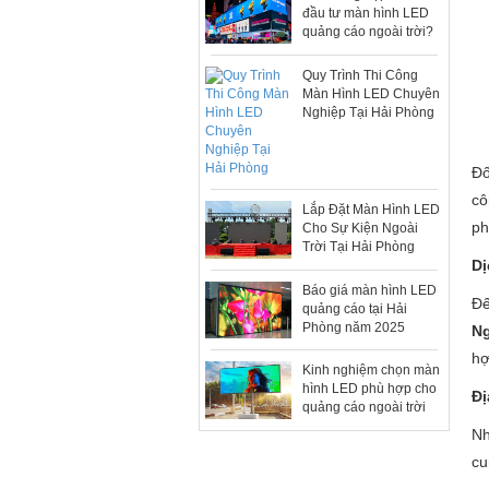
đầu tư màn hình LED
quảng cáo ngoài trời?
Quy Trình Thi Công
Màn Hình LED Chuyên
Nghiệp Tại Hải Phòng
Đố
cô
Lắp Đặt Màn Hình LED
ph
Cho Sự Kiện Ngoài
Trời Tại Hải Phòng
Dị
Báo giá màn hình LED
Đế
quảng cáo tại Hải
Phòng năm 2025
N
hợ
Kinh nghiệm chọn màn
hình LED phù hợp cho
Đị
quảng cáo ngoài trời
N
cu