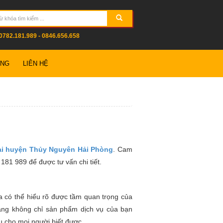
0782.181.989 - 0846.656.658
ỤNG
LIÊN HỆ
 tại huyện Thủy Nguyên Hải Phòng
. Cam
 181 989 để được tư vấn chi tiết.
a có thể hiểu rõ được tầm quan trọng của
àng không chỉ sản phẩm dịch vụ của bạn
u cho mọi người biết được.