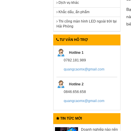
Dịch vụ khác
Bạ
Khắc dấu, ấn phẩm
nà
Thi công màn hình LED ngoài trời tại
bi
Hải Phòng
TƯ VẤN HỖ TRỢ
Hotline 1
0782.181.989
quangcaomx@gmail.com
Hotline 2
0846.656.658
quangcaomx@gmail.com
TIN TỨC MỚI
Doanh nghiệp nào nên