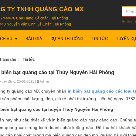
G TY TNHH QUẢNG CÁO MX
: 7/44/476 Chợ Hàng, Lê chân, Hải Phòng
Hotline:
440 Nguyễn Văn Linh, Lê Chân, Hải Phòng
ỊCH VỤ
BÁO GIÁ
DỰ ÁN THI CÔNG
TIN TỨC
TUYỂN D
Trang chủ
Tin tức
n biển bạt quảng cáo tại Thủy Nguyên Hải Phòng
gày đăng: 20-01-2021 |
Admin
ng ty quảng cáo MX chuyên nhận
in biển bạt quảng cáo các loại
t sản phẩm chất lượng, đẹp, giá rẻ nhất thị trường. Liên hệ ngay: 0782
 biển bạt quảng cáo tại huyện Thủy Nguyên Hải Phòng
ện nay nhu cầu thiết kế và in biển quảng cáo ngày càng cao. Chúng t
ển quảng cáo trong kinh doanh phải không nào. Để thu hút khách h
ng cấp phải chất lượng mà biển quảng cáo đẹp mới quảng bá giới thiệ