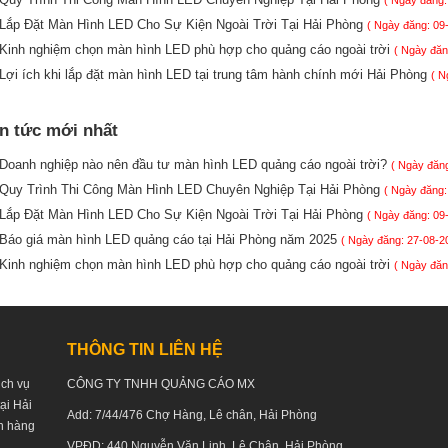
( Ngày đăng:
Lắp Đặt Màn Hình LED Cho Sự Kiện Ngoài Trời Tại Hải Phòng
( Ngày đăng: 09
Kinh nghiệm chọn màn hình LED phù hợp cho quảng cáo ngoài trời
( Ngày đăn
Lợi ích khi lắp đặt màn hình LED tại trung tâm hành chính mới Hải Phòng
( N
in tức mới nhất
Doanh nghiệp nào nên đầu tư màn hình LED quảng cáo ngoài trời?
( Ngày đăng
Quy Trình Thi Công Màn Hình LED Chuyên Nghiệp Tại Hải Phòng
( Ngày đăng:
Lắp Đặt Màn Hình LED Cho Sự Kiện Ngoài Trời Tại Hải Phòng
( Ngày đăng: 09
Báo giá màn hình LED quảng cáo tại Hải Phòng năm 2025
( Ngày đăng: 27-08-2
Kinh nghiệm chọn màn hình LED phù hợp cho quảng cáo ngoài trời
( Ngày đăn
THÔNG TIN LIÊN HỆ
ịch vụ
CÔNG TY TNHH QUẢNG CÁO MX
tại Hải
Add: 7/44/476 Chợ Hàng, Lê chân, Hải Phòng
h hàng
VPĐD: 440 Nguyễn Văn Linh, Lê Chân, Hải Phòng