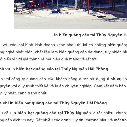
In biển quảng cáo tại Thủy Nguyên 
i với các loại hình kinh doanh khác nhau thì lại có những biển quản
ng nghệ phát triển, chất liệu làm biển quảng cáo đa dạng, tuy nhiên biể
ổ biến vì với giá thành rẻ mà hiệu quả mang về rất tốt.
ch vụ in biển bạt quảng cáo tại Thủy Nguyên Hải Phòng
n với công ty quảng cáo MX, khách hàng được sử dụng
dịch vụ i
guyên
với quy trình thiết kế và in ấn chuyên nghiệp. Cam kết đảm bảo 
p lý nhất, cạnh tranh nhất.
a chỉ in biển bạt quảng cáo tại Thủy Nguyên Hải Phòng
hu cầu
in biển bạt quảng cáo tại Thủy Nguyên
là rất nhiều, chính
ng cấp dịch vụ này. Rất nhiều các đơn vị uy tín, thương hiệu và một t