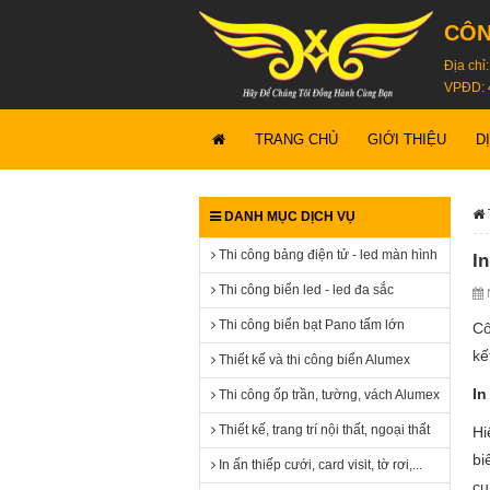
CÔN
Địa chỉ
VPĐD: 
TRANG CHỦ
GIỚI THIỆU
D
DANH MỤC DỊCH VỤ
Thi công bảng điện tử - led màn hình
I
Thi công biển led - led đa sắc
N
Thi công biển bạt Pano tấm lớn
Cô
kế
Thiết kế và thi công biển Alumex
In
Thi công ốp trần, tường, vách Alumex
Thiết kế, trang trí nội thất, ngoại thất
Hi
bi
In ấn thiếp cưới, card visit, tờ rơi,...
cu