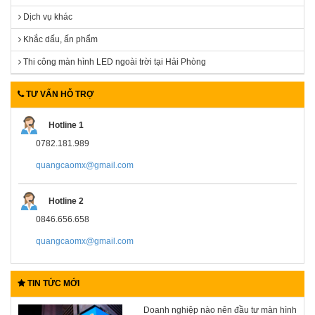
Dịch vụ khác
Khắc dấu, ấn phẩm
Thi công màn hình LED ngoài trời tại Hải Phòng
TƯ VẤN HỖ TRỢ
Hotline 1
0782.181.989
quangcaomx@gmail.com
Hotline 2
0846.656.658
quangcaomx@gmail.com
TIN TỨC MỚI
Doanh nghiệp nào nên đầu tư màn hình