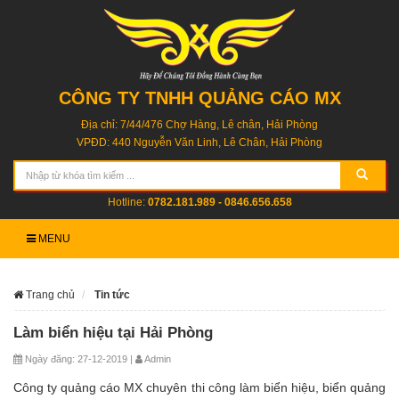
CÔNG TY TNHH QUẢNG CÁO MX
Địa chỉ: 7/44/476 Chợ Hàng, Lê chân, Hải Phòng
VPĐD: 440 Nguyễn Văn Linh, Lê Chân, Hải Phòng
Hotline:
0782.181.989 - 0846.656.658
MENU
Trang chủ
Tin tức
Làm biển hiệu tại Hải Phòng
Ngày đăng: 27-12-2019 |
Admin
Công ty quảng cáo MX chuyên thi công làm biển hiệu, biển quảng