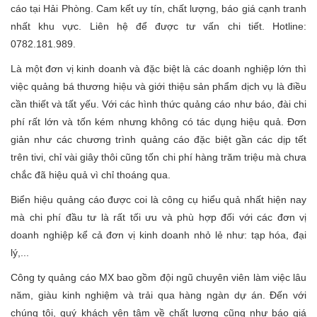
cáo tại Hải Phòng. Cam kết uy tín, chất lượng, báo giá cạnh tranh
nhất khu vực. Liên hệ để được tư vấn chi tiết. Hotline:
0782.181.989.
Là một đơn vị kinh doanh và đặc biệt là các doanh nghiệp lớn thì
việc quảng bá thương hiệu và giới thiệu sản phẩm dịch vụ là điều
cần thiết và tất yếu. Với các hình thức quảng cáo như báo, đài chi
phí rất lớn và tốn kém nhưng không có tác dụng hiệu quả. Đơn
giản như các chương trình quảng cáo đặc biệt gần các dịp tết
trên tivi, chỉ vài giây thôi cũng tốn chi phí hàng trăm triệu mà chưa
chắc đã hiệu quả vì chỉ thoáng qua.
Biển hiệu quảng cáo được coi là công cụ hiểu quả nhất hiện nay
mà chi phí đầu tư là rất tối ưu và phù hợp đối với các đơn vị
doanh nghiệp kể cả đơn vị kinh doanh nhỏ lẻ như: tạp hóa, đại
lý,...
Công ty quảng cáo MX bao gồm đội ngũ chuyên viên làm việc lâu
năm, giàu kinh nghiệm và trải qua hàng ngàn dự án. Đến với
chúng tôi, quý khách yên tâm về chất lượng cũng như báo giá