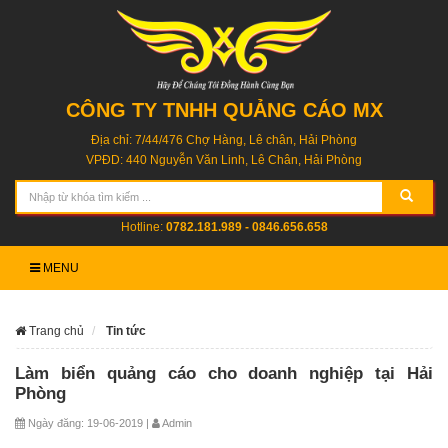
CÔNG TY TNHH QUẢNG CÁO MX
Địa chỉ: 7/44/476 Chợ Hàng, Lê chân, Hải Phòng
VPĐD: 440 Nguyễn Văn Linh, Lê Chân, Hải Phòng
Hotline:
0782.181.989 - 0846.656.658
MENU
Trang chủ
Tin tức
Làm biển quảng cáo cho doanh nghiệp tại Hải
Phòng
Ngày đăng: 19-06-2019 |
Admin