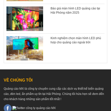
Báo giá màn hình LED quảng cáo tại
Hải Phòng năm 2025
Kinh nghiệm chọn màn hình LED phù
hợp cho quảng cáo ngoài trời
VỀ CHÚNG TÔI
Quảng cáo MX là công ty chuyên cung cấp các dịch vụ thiết kế biển quảng
cáo, đèn led, ấn phẩm uy tín tại Hải Phòng. Chúng tôi hứa hẹn sẽ đem đến
cho khách hàng những sản phẩm tốt nhất !