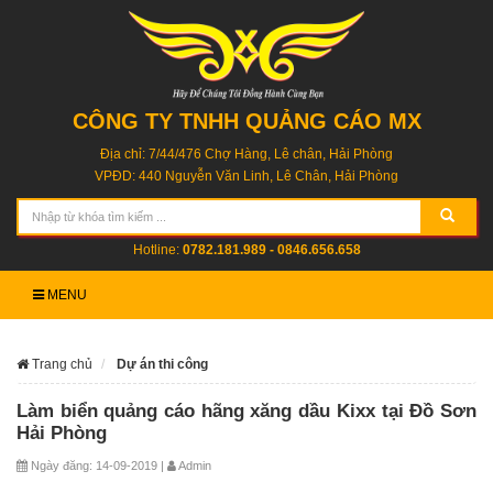
CÔNG TY TNHH QUẢNG CÁO MX
Địa chỉ: 7/44/476 Chợ Hàng, Lê chân, Hải Phòng
VPĐD: 440 Nguyễn Văn Linh, Lê Chân, Hải Phòng
Hotline:
0782.181.989 - 0846.656.658
MENU
Trang chủ
Dự án thi công
Làm biển quảng cáo hãng xăng dầu Kixx tại Đồ Sơn
Hải Phòng
Ngày đăng: 14-09-2019 |
Admin