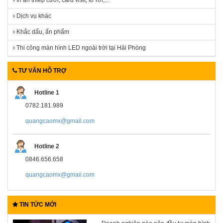
In ấn thiếp cưới, card visit, tờ rơi,...
Dịch vụ khác
Khắc dấu, ấn phẩm
Thi công màn hình LED ngoài trời tại Hải Phòng
TƯ VẤN HỖ TRỢ
Hotline 1
0782.181.989
quangcaomx@gmail.com
Hotline 2
0846.656.658
quangcaomx@gmail.com
TIN TỨC MỚI