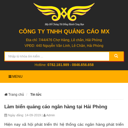
CÔNG TY TNHH QUẢNG CÁO MX
Địa chỉ: 7/44/476 Chợ Hàng, Lê chân, Hải Phòng
VPĐD: 440 Nguyễn Văn Linh, Lê Chân, Hải Phòng
Hotline:
0782.181.989 - 0846.656.658
MENU
Trang chủ
Tin tức
Làm biển quảng cáo ngân hàng tại Hải Phòng
Ngày đăng: 14-09-2019 |
Admin
Hiện nay xã hội phát triển thì hệ thống các ngân hàng phát triển