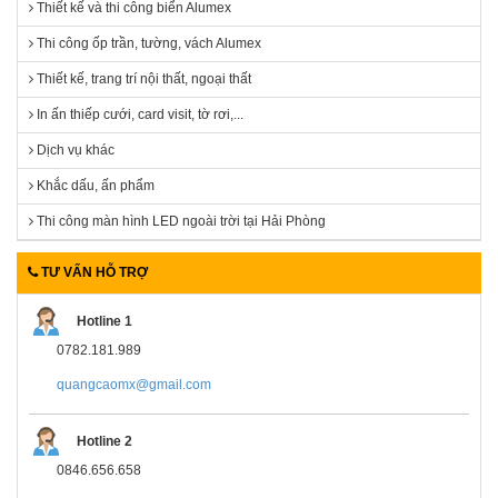
Thiết kế và thi công biển Alumex
Thi công ốp trần, tường, vách Alumex
Thiết kế, trang trí nội thất, ngoại thất
In ấn thiếp cưới, card visit, tờ rơi,...
Dịch vụ khác
Khắc dấu, ấn phẩm
Thi công màn hình LED ngoài trời tại Hải Phòng
TƯ VẤN HỖ TRỢ
Hotline 1
0782.181.989
quangcaomx@gmail.com
Hotline 2
0846.656.658