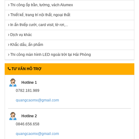
Thi công ốp trần, tường, vách Alumex
Thiết kế, trang trí nội thất, ngoại thất
In ấn thiếp cưới, card visit, tờ rơi,...
Dịch vụ khác
Khắc dấu, ấn phẩm
Thi công màn hình LED ngoài trời tại Hải Phòng
TƯ VẤN HỖ TRỢ
Hotline 1
0782.181.989
quangcaomx@gmail.com
Hotline 2
0846.656.658
quangcaomx@gmail.com