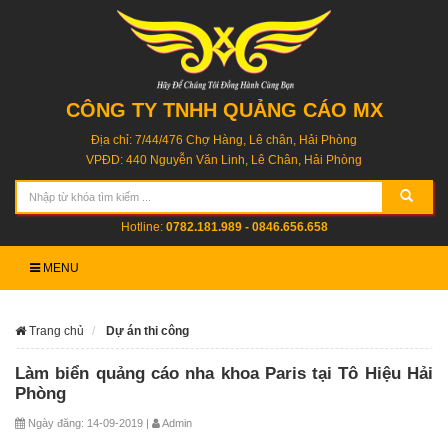
CÔNG TY TNHH QUẢNG CÁO MX
Địa chỉ: 7/44/476 Chợ Hàng, Lê chân, Hải Phòng
VPĐD: 440 Nguyễn Văn Linh, Lê Chân, Hải Phòng
Hotline:
0782.181.989 - 0846.656.658
MENU
Trang chủ
Dự án thi công
Làm biển quảng cáo nha khoa Paris tại Tô Hiệu Hải
Phòng
Ngày đăng: 14-09-2019 |
Admin