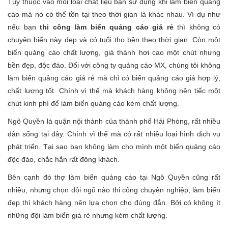
Tùy thuộc vào mỗi loại chất liệu bạn sử dụng khi làm biển quảng
cáo mà nó có thể tồn tại theo thời gian là khác nhau. Ví dụ như
nếu bạn
thi công làm biển quảng cáo giá rẻ
thì không có
chuyện biển này đẹp và có tuổi thọ bền theo thời gian. Còn một
biển quảng cáo chất lượng, giá thành hơi cao một chút nhưng
bền đẹp, độc đáo. Đối với công ty quảng cáo MX, chúng tôi không
làm biển quảng cáo giá rẻ mà chỉ có biển quảng cáo giá hợp lý,
chất lượng tốt. Chính vì thế mà khách hàng không nên tiếc một
chút kinh phí để làm biển quảng cáo kém chất lượng.
Ngô Quyền là quận nội thành của thành phố Hải Phòng, rất nhiều
dân sống tại đây. Chính vì thế mà có rất nhiều loại hình dịch vụ
phát triển. Tại sao bạn không làm cho mình một biển quảng cáo
độc đáo, chắc hẳn rất đông khách.
Bên cạnh đó thợ làm biển quảng cáo tại Ngô Quyền cũng rất
nhiều, nhưng chọn đội ngũ nào thi công chuyên nghiệp, làm biển
đẹp thì khách hàng nên lựa chọn cho đúng đắn. Bởi có không ít
những đội làm biển giá rẻ nhưng kém chất lượng.