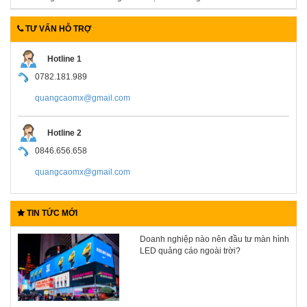
TƯ VẤN HỖ TRỢ
Hotline 1
0782.181.989
quangcaomx@gmail.com
Hotline 2
0846.656.658
quangcaomx@gmail.com
TIN TỨC MỚI
Doanh nghiệp nào nên đầu tư màn hình
LED quảng cáo ngoài trời?