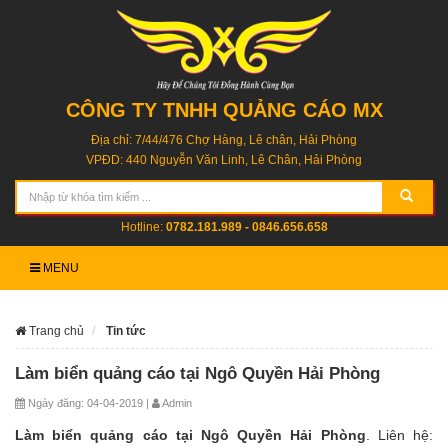
CÔNG TY TNHH QUẢNG CÁO MX
Địa chỉ: 7/44/476 Chợ Hàng, Lê chân, Hải Phòng
VPĐD: 440 Nguyễn Văn Linh, Lê Chân, Hải Phòng
Hotline:
0782.181.989 - 0846.656.658
MENU
Trang chủ
Tin tức
Làm biển quảng cáo tại Ngô Quyền Hải Phòng
Ngày đăng: 04-04-2019 |
Admin
Làm biển quảng cáo tại Ngô Quyền Hải Phòng
. Liên hệ: