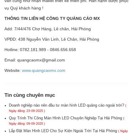
vấn cũng như nhận maket thiết kế miễn phí. Hân hạnh được phục
vụ Quý khách hàng !
THÔNG TIN LIÊN HỆ CÔNG TY QUẢNG CÁO MX
Add: 7/44/476 Chợ Hàng, Lê chân, Hải Phòng
VPĐD: 438 Nguyễn Văn Linh, Lê Chân, Hải Phòng
Hotline: 0782.181.989 - 0846.656.658
Email: quangcaomx@gmail.com
Website:
www.quangcaomx.com
Tin cùng chuyên mục
Doanh nghiệp nào nên đầu tư màn hình LED quảng cáo ngoài trời?
(
Ngày đăng: 23-09-2025 )
Quy Trình Thi Công Màn Hình LED Chuyên Nghiệp Tại Hải Phòng
(
Ngày đăng: 09-09-2025 )
Lắp Đặt Màn Hình LED Cho Sự Kiện Ngoài Trời Tại Hải Phòng
( Ngày