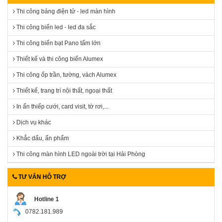
Thi công bảng điện tử - led màn hình
Thi công biển led - led đa sắc
Thi công biển bạt Pano tấm lớn
Thiết kế và thi công biển Alumex
Thi công ốp trần, tường, vách Alumex
Thiết kế, trang trí nội thất, ngoại thất
In ấn thiếp cưới, card visit, tờ rơi,...
Dịch vụ khác
Khắc dấu, ấn phẩm
Thi công màn hình LED ngoài trời tại Hải Phòng
TƯ VẤN HỖ TRỢ
Hotline 1
0782.181.989