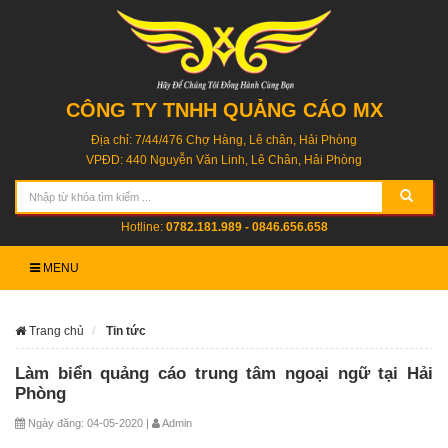
CÔNG TY TNHH QUẢNG CÁO MX
Địa chỉ: 7/44/476 Chợ Hàng, Lê chân, Hải Phòng
VPĐD: 440 Nguyễn Văn Linh, Lê Chân, Hải Phòng
Hotline:
0782.181.989 - 0846.656.658
MENU
Trang chủ
Tin tức
Làm biển quảng cáo trung tâm ngoại ngữ tại Hải
Phòng
Ngày đăng: 04-05-2020 |
Admin