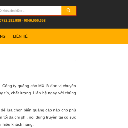
0782.181.989 - 0846.656.658
ỤNG
LIÊN HỆ
. Công ty quảng cáo MX là đơn vị chuyên
y tín, chất lượng. Liên hệ ngay với chúng
ên để lựa chọn biển quảng cáo nào cho phù
tối đa chi phí, nội dung truyền tải có sức
 nhiều khách hàng.