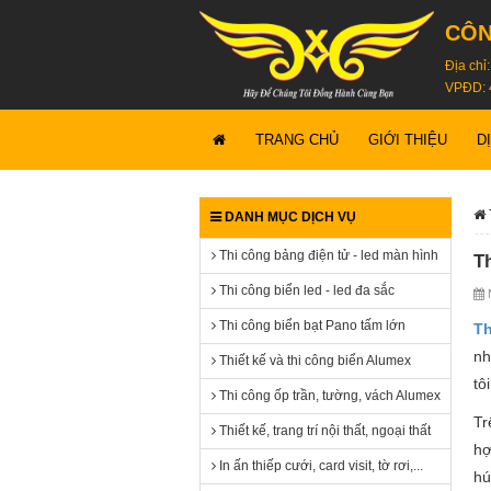
CÔN
Địa chỉ
VPĐD: 
TRANG CHỦ
GIỚI THIỆU
D
DANH MỤC DỊCH VỤ
Thi công bảng điện tử - led màn hình
T
Thi công biển led - led đa sắc
N
Thi công biển bạt Pano tấm lớn
Th
n
Thiết kế và thi công biển Alumex
tô
Thi công ốp trần, tường, vách Alumex
Tr
Thiết kế, trang trí nội thất, ngoại thất
hợ
In ấn thiếp cưới, card visit, tờ rơi,...
hú