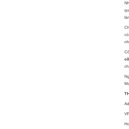
Nh
qu
là
Ch
có
nh
Cô
cô
ch
Ng
Mọ
T
Ad
VP
Ho