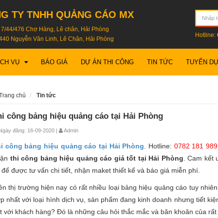
G TY TNHH QUẢNG CÁO MX
: 7/44/476 Chợ Hàng, Lê chân, Hải Phòng
Hotline:
440 Nguyễn Văn Linh, Lê Chân, Hải Phòng
ỊCH VỤ
BÁO GIÁ
DỰ ÁN THI CÔNG
TIN TỨC
TUYỂN D
Trang chủ
Tin tức
hi công bảng hiệu quảng cáo tại Hải Phòng
gày đăng: 16-09-2020 |
Admin
i công bảng hiệu quảng cáo tại Hải Phòng
. Hotline:
0782 181 989
hận
thi công bảng hiệu quảng cáo giá tốt tại Hải Phòng
. Cam kết u
i để được tư vấn chi tiết, nhận maket thiết kế và báo giá miễn phí.
ên thị trường hiện nay có rất nhiều loại bảng hiệu quảng cáo tuy nhi
p nhất với loại hình dịch vụ, sản phẩm đang kinh doanh nhưng tiết kiệm 
t với khách hàng? Đó là những câu hỏi thắc mắc và băn khoăn của rất