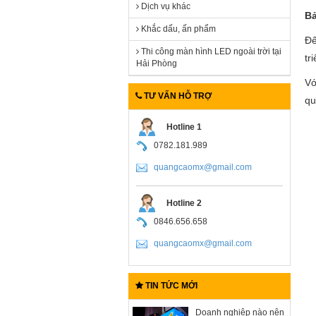
Dịch vụ khác
Bả
Khắc dấu, ấn phẩm
Đế
Thi công màn hình LED ngoài trời tại
tr
Hải Phòng
Vớ
TƯ VẤN HỖ TRỢ
qu
Hotline 1
0782.181.989
quangcaomx@gmail.com
Hotline 2
0846.656.658
quangcaomx@gmail.com
TIN TỨC MỚI
Doanh nghiệp nào nên