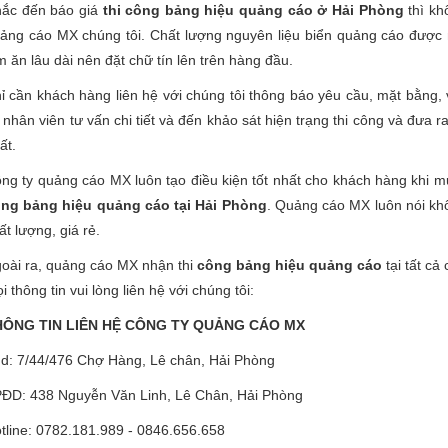
ắc đến báo giá
thi công bảng hiệu quảng cáo ở Hải Phòng
thì kh
ảng cáo MX chúng tôi. Chất lượng nguyên liệu biển quảng cáo được n
m ăn lâu dài nên đặt chữ tín lên trên hàng đầu.
ỉ cần khách hàng liên hệ với chúng tôi thông báo yêu cầu, mặt bằng, 
 nhân viên tư vấn chi tiết và đến khảo sát hiện trạng thi công và đưa ra
ất.
ng ty quảng cáo MX luôn tạo điều kiện tốt nhất cho khách hàng khi 
ng bảng hiệu quảng cáo tại Hải Phòng
. Quảng cáo MX luôn nói kh
ất lượng, giá rẻ.
oài ra, quảng cáo MX nhận thi
công bảng hiệu quảng cáo
tại tất c
i thông tin vui lòng liên hệ với chúng tôi:
HÔNG TIN LIÊN HỆ CÔNG TY QUẢNG CÁO MX
d: 7/44/476 Chợ Hàng, Lê chân, Hải Phòng
ĐD: 438 Nguyễn Văn Linh, Lê Chân, Hải Phòng
tline: 0782.181.989 - 0846.656.658