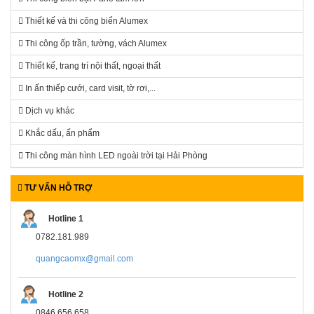
Thiết kế và thi công biển Alumex
Thi công ốp trần, tường, vách Alumex
Thiết kế, trang trí nội thất, ngoại thất
In ấn thiếp cưới, card visit, tờ rơi,...
Dịch vụ khác
Khắc dấu, ấn phẩm
Thi công màn hình LED ngoài trời tại Hải Phòng
TƯ VẤN HỖ TRỢ
Hotline 1
0782.181.989
quangcaomx@gmail.com
Hotline 2
0846.656.658