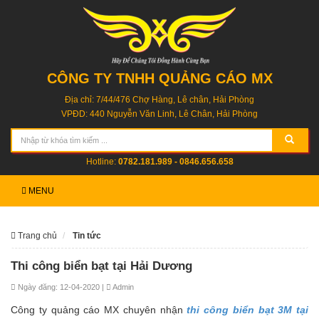
CÔNG TY TNHH QUẢNG CÁO MX
Địa chỉ: 7/44/476 Chợ Hàng, Lê chân, Hải Phòng
VPĐD: 440 Nguyễn Văn Linh, Lê Chân, Hải Phòng
Hotline:
0782.181.989 - 0846.656.658
MENU
Trang chủ
Tin tức
Thi công biển bạt tại Hải Dương
Ngày đăng: 12-04-2020 |
Admin
Công ty quảng cáo MX chuyên nhận
thi công biển bạt 3M tại