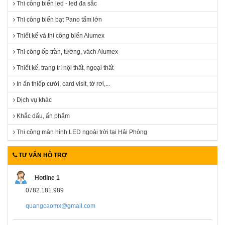
Thi công biển led - led đa sắc
Thi công biển bạt Pano tấm lớn
Thiết kế và thi công biển Alumex
Thi công ốp trần, tường, vách Alumex
Thiết kế, trang trí nội thất, ngoại thất
In ấn thiếp cưới, card visit, tờ rơi,...
Dịch vụ khác
Khắc dấu, ấn phẩm
Thi công màn hình LED ngoài trời tại Hải Phòng
TƯ VẤN HỖ TRỢ
Hotline 1
0782.181.989
quangcaomx@gmail.com