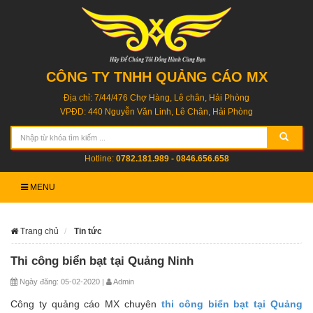
CÔNG TY TNHH QUẢNG CÁO MX
Địa chỉ: 7/44/476 Chợ Hàng, Lê chân, Hải Phòng
VPĐD: 440 Nguyễn Văn Linh, Lê Chân, Hải Phòng
Hotline:
0782.181.989 - 0846.656.658
MENU
Trang chủ
Tin tức
Thi công biển bạt tại Quảng Ninh
Ngày đăng: 05-02-2020 |
Admin
Công ty quảng cáo MX chuyên
thi công biển bạt tại Quảng