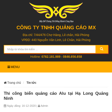
CÔNG TY TNHH QUẢNG CÁO MX
Địa chỉ: 7/44/476 Chợ Hàng, Lê chân, Hải Phòng
VPĐD: 440 Nguyễn Văn Linh, Lê Chân, Hải Phòng
Hotline:
0782.181.989 - 0846.656.658
MENU
Trang chủ
Tin tức
Thi công biển quảng cáo Alu tại Hạ Long Quảng
Ninh
Ngày đăng: 16-12-2020 |
Admin