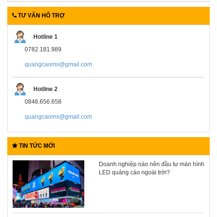
TƯ VẤN HỖ TRỢ
Hotline 1
0782.181.989
quangcaomx@gmail.com
Hotline 2
0846.656.658
quangcaomx@gmail.com
TIN TỨC MỚI
Doanh nghiệp nào nên đầu tư màn hình
LED quảng cáo ngoài trời?