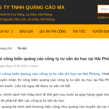
 TY TNHH QUẢNG CÁO MX
 7/44/476 Chợ Hàng, Lê chân, Hải Phòng
Hotline:
0 Nguyễn Văn Linh, Lê Chân, Hải Phòng
BÁO GIÁ
DỰ ÁN THI CÔNG
TIN TỨC
TUYỂN DỤ
CH VỤ
rang chủ
Tin tức
hi công biển quảng cáo công ty tư vấn du học tại Hải Ph
gày đăng: 23-05-2020 |
Admin
i công biển quảng cáo công ty tư vấn du học tại Hải Phòng
. Hot
uyên nhận thi công biển quảng cáo công ty tư vấn du học tại Hải Ph
nh tranh. Liên hệ ngay để được tư vấn chi tiết.
c chính sách hội nhập kinh tế thế giới của nước ta giúp hàng ngàn d
 đó phải kể đến các công ty tư vấn du học.
 quảng bá hình ảnh thương hiệu cũng như quảng cáo truyền tải các t