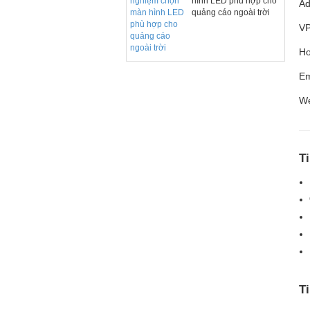
hình LED phù hợp cho
Ad
quảng cáo ngoài trời
VP
Ho
Em
We
T
T