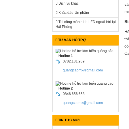
Dịch vụ khác
và
ma
Khắc dấu, ấn phẩm
Bi
Thi công màn hình LED ngoài trời tại
Hải Phòng
Hả
th
TƯ VẤN HỖ TRỢ
cô
Ca
Hotline 1
0782.181.989
quangcaomx@gmail.com
Hotline 2
0846.656.658
quangcaomx@gmail.com
TIN TỨC MỚI