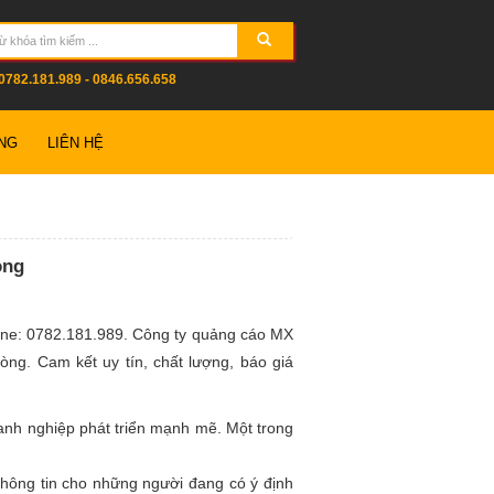
0782.181.989 - 0846.656.658
NG
LIÊN HỆ
òng
line: 0782.181.989. Công ty quảng cáo MX
òng. Cam kết uy tín, chất lượng, báo giá
oanh nghiệp phát triển mạnh mẽ. Một trong
hông tin cho những người đang có ý định