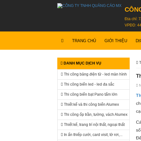
CÔNG
Địa chỉ:
VPĐD: 44
TRANG CHỦ
GIỚI THIỆU
DỊ
T
DANH MỤC DỊCH VỤ
Thi công bảng điện tử - led màn hình
T
Thi công biển led - led đa sắc
N
Thi công biển bạt Pano tấm lớn
Th
ch
Thiết kế và thi công biển Alumex
cạ
Thi công ốp trần, tường, vách Alumex
Cá
Thiết kế, trang trí nội thất, ngoại thất
số
In ấn thiếp cưới, card visit, tờ rơi,...
Để