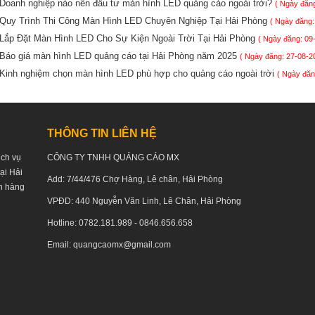
Doanh nghiệp nào nên đầu tư màn hình LED quảng cáo ngoài trời?
( Ngày đăng
Quy Trình Thi Công Màn Hình LED Chuyên Nghiệp Tại Hải Phòng
( Ngày đăng:
Lắp Đặt Màn Hình LED Cho Sự Kiện Ngoài Trời Tại Hải Phòng
( Ngày đăng: 09
Báo giá màn hình LED quảng cáo tại Hải Phòng năm 2025
( Ngày đăng: 27-08-2
Kinh nghiệm chọn màn hình LED phù hợp cho quảng cáo ngoài trời
( Ngày đăn
THÔNG TIN LIÊN HỆ
ịch vụ
CÔNG TY TNHH QUẢNG CÁO MX
tại Hải
Add: 7/44/476 Chợ Hàng, Lê chân, Hải Phòng
h hàng
VPĐD: 440 Nguyễn Văn Linh, Lê Chân, Hải Phòng
Hotline: 0782.181.989 - 0846.656.658
Email: quangcaomx@gmail.com