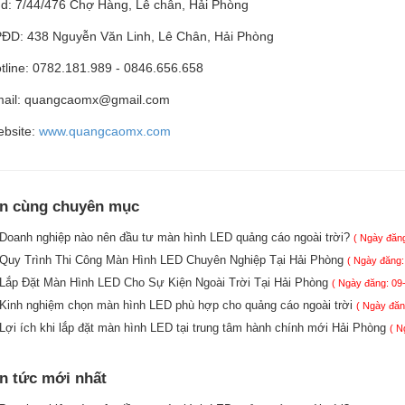
d: 7/44/476 Chợ Hàng, Lê chân, Hải Phòng
ĐD: 438 Nguyễn Văn Linh, Lê Chân, Hải Phòng
tline: 0782.181.989 - 0846.656.658
ail: quangcaomx@gmail.com
bsite:
www.quangcaomx.com
in cùng chuyên mục
Doanh nghiệp nào nên đầu tư màn hình LED quảng cáo ngoài trời?
( Ngày đăng
Quy Trình Thi Công Màn Hình LED Chuyên Nghiệp Tại Hải Phòng
( Ngày đăng:
Lắp Đặt Màn Hình LED Cho Sự Kiện Ngoài Trời Tại Hải Phòng
( Ngày đăng: 09
Kinh nghiệm chọn màn hình LED phù hợp cho quảng cáo ngoài trời
( Ngày đăn
Lợi ích khi lắp đặt màn hình LED tại trung tâm hành chính mới Hải Phòng
( N
in tức mới nhất