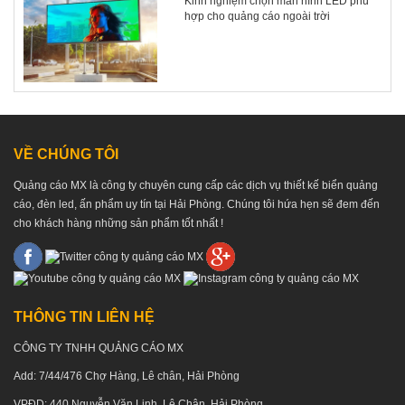
Kinh nghiệm chọn màn hình LED phù
hợp cho quảng cáo ngoài trời
VỀ CHÚNG TÔI
Quảng cáo MX là công ty chuyên cung cấp các dịch vụ thiết kế biển quảng
cáo, đèn led, ấn phẩm uy tín tại Hải Phòng. Chúng tôi hứa hẹn sẽ đem đến
cho khách hàng những sản phẩm tốt nhất !
THÔNG TIN LIÊN HỆ
CÔNG TY TNHH QUẢNG CÁO MX
Add: 7/44/476 Chợ Hàng, Lê chân, Hải Phòng
VPĐD: 440 Nguyễn Văn Linh, Lê Chân, Hải Phòng