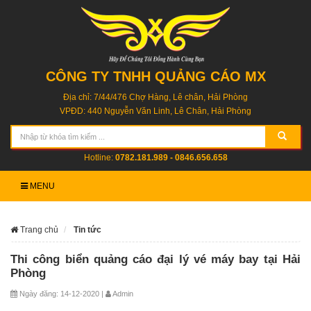
CÔNG TY TNHH QUẢNG CÁO MX
Địa chỉ: 7/44/476 Chợ Hàng, Lê chân, Hải Phòng
VPĐD: 440 Nguyễn Văn Linh, Lê Chân, Hải Phòng
Hotline:
0782.181.989 - 0846.656.658
MENU
Trang chủ
Tin tức
Thi công biển quảng cáo đại lý vé máy bay tại Hải
Phòng
Ngày đăng: 14-12-2020 |
Admin