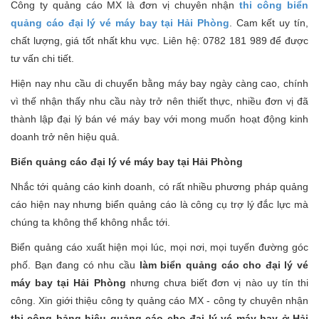
Công ty quảng cáo MX là đơn vị chuyên nhận
thi công biển
quảng cáo đại lý vé máy bay tại Hải Phòng
. Cam kết uy tín,
chất lượng, giá tốt nhất khu vực. Liên hệ: 0782 181 989 để được
tư vấn chi tiết.
Hiện nay nhu cầu di chuyển bằng máy bay ngày càng cao, chính
vì thế nhận thấy nhu cầu này trở nên thiết thực, nhiều đơn vị đã
thành lập đại lý bán vé máy bay với mong muốn hoạt động kinh
doanh trở nên hiệu quả.
Biển quảng cáo đại lý vé máy bay tại Hải Phòng
Nhắc tới quảng cáo kinh doanh, có rất nhiều phương pháp quảng
cáo hiện nay nhưng biển quảng cáo là công cụ trợ lý đắc lực mà
chúng ta không thể không nhắc tới.
Biển quảng cáo xuất hiện mọi lúc, mọi nơi, mọi tuyến đường góc
phố. Bạn đang có nhu cầu
làm biển quảng cáo cho đại lý vé
máy bay tại Hải Phòng
nhưng chưa biết đơn vị nào uy tín thi
công. Xin giới thiệu công ty quảng cáo MX - công ty chuyên nhận
thi công bảng hiệu quảng cáo cho đại lý vé máy bay ở Hải