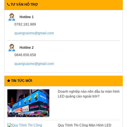
TƯ VẤN HỖ TRỢ
Hotline 1
0782.181.989
quangcaomx@gmail.com
Hotline 2
0846.656.658
quangcaomx@gmail.com
TIN TỨC MỚI
Doanh nghiệp nào nên đầu tư màn hình
LED quảng cáo ngoài trời?
Quy Trình Thi Công Màn Hình LED