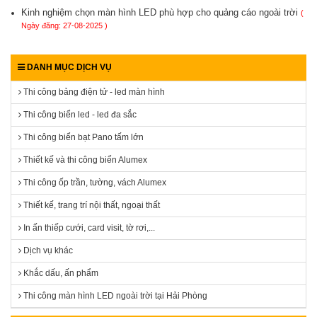
Kinh nghiệm chọn màn hình LED phù hợp cho quảng cáo ngoài trời
(
Ngày đăng: 27-08-2025 )
DANH MỤC DỊCH VỤ
Thi công bảng điện tử - led màn hình
Thi công biển led - led đa sắc
Thi công biển bạt Pano tấm lớn
Thiết kế và thi công biển Alumex
Thi công ốp trần, tường, vách Alumex
Thiết kế, trang trí nội thất, ngoại thất
In ấn thiếp cưới, card visit, tờ rơi,...
Dịch vụ khác
Khắc dấu, ấn phẩm
Thi công màn hình LED ngoài trời tại Hải Phòng