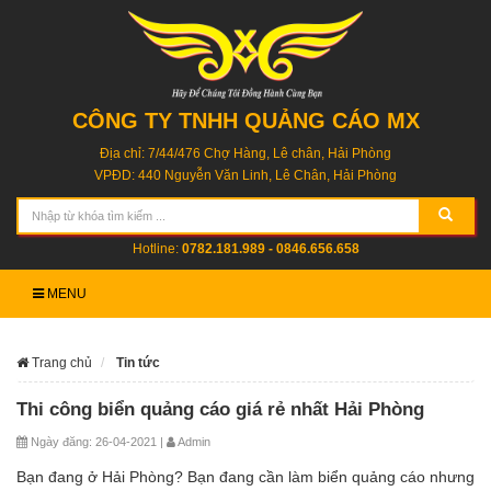
CÔNG TY TNHH QUẢNG CÁO MX
Địa chỉ: 7/44/476 Chợ Hàng, Lê chân, Hải Phòng
VPĐD: 440 Nguyễn Văn Linh, Lê Chân, Hải Phòng
Hotline:
0782.181.989 - 0846.656.658
MENU
Trang chủ
Tin tức
Thi công biển quảng cáo giá rẻ nhất Hải Phòng
Ngày đăng: 26-04-2021 |
Admin
Bạn đang ở Hải Phòng? Bạn đang cần làm biển quảng cáo nhưng