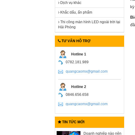
Dịch vụ khác
kỳ
Khắc dấu, ấn phẩm
Bi
Thi công màn hình LED ngoài trời tại
đầ
Hải Phòng
TƯ VẤN HỖ TRỢ
Hotline 1
0782.181.989
quangcaomx@gmail.com
Hotline 2
0846.656.658
quangcaomx@gmail.com
TIN TỨC MỚI
Doanh nghiệp nào nên