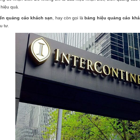
 hiệu quả.
ển quảng cáo khách sạn
, hay còn gọi là
bảng hiệu quảng cáo khá
u tư.