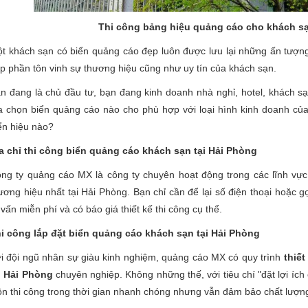
Thi công bảng hiệu quảng cáo cho khách sạ
t khách sạn có biển quảng cáo đẹp luôn được lưu lại những ấn tượng
p phần tôn vinh sự thương hiệu cũng như uy tín của khách sạn.
n đang là chủ đầu tư, bạn đang kinh doanh nhà nghỉ, hotel, khách sạ
a chọn biển quảng cáo nào cho phù hợp với loại hình kinh doanh của
ển hiệu nào?
a chỉ thi công biển quảng cáo khách sạn tại Hải Phòng
ng ty quảng cáo MX là công ty chuyên hoạt động trong các lĩnh vực q
ương hiệu nhất tại Hải Phòng. Bạn chỉ cần để lại số điện thoại hoặc g
 vấn miễn phí và có báo giá thiết kế thi công cụ thể.
i công lắp đặt biển quảng cáo khách sạn tại Hải Phòng
i đội ngũ nhân sự giàu kinh nghiệm, quảng cáo MX có quy trình
thiế
i Hải Phòng
chuyên nghiệp. Không những thế, với tiêu chí "đặt lợi ích
ôn thi công trong thời gian nhanh chóng nhưng vẫn đảm bảo chất lượng