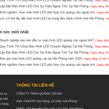
Quy Trình Thi Công Màn Hình LED Chuyên Nghiệp Tại Hải Phòng
( Ngày đăng:
Lắp Đặt Màn Hình LED Cho Sự Kiện Ngoài Trời Tại Hải Phòng
( Ngày đăng: 09
Kinh nghiệm chọn màn hình LED phù hợp cho quảng cáo ngoài trời
( Ngày đăn
Lợi ích khi lắp đặt màn hình LED tại trung tâm hành chính mới Hải Phòng
( N
in tức mới nhất
Doanh nghiệp nào nên đầu tư màn hình LED quảng cáo ngoài trời?
( Ngày đăng
Quy Trình Thi Công Màn Hình LED Chuyên Nghiệp Tại Hải Phòng
( Ngày đăng:
Lắp Đặt Màn Hình LED Cho Sự Kiện Ngoài Trời Tại Hải Phòng
( Ngày đăng: 09
Báo giá màn hình LED quảng cáo tại Hải Phòng năm 2025
( Ngày đăng: 27-08-2
Kinh nghiệm chọn màn hình LED phù hợp cho quảng cáo ngoài trời
( Ngày đăn
THÔNG TIN LIÊN HỆ
ịch vụ
CÔNG TY TNHH QUẢNG CÁO MX
tại Hải
Add: 7/44/476 Chợ Hàng, Lê chân, Hải Phòng
h hàng
VPĐD: 440 Nguyễn Văn Linh, Lê Chân, Hải Phòng