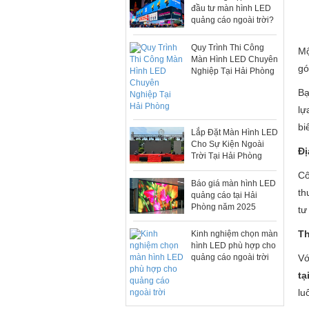
đầu tư màn hình LED
quảng cáo ngoài trời?
Quy Trình Thi Công
Mộ
Màn Hình LED Chuyên
gó
Nghiệp Tại Hải Phòng
Bạ
lự
bi
Lắp Đặt Màn Hình LED
Cho Sự Kiện Ngoài
Đị
Trời Tại Hải Phòng
Cô
Báo giá màn hình LED
th
quảng cáo tại Hải
Phòng năm 2025
tư
Th
Kinh nghiệm chọn màn
hình LED phù hợp cho
Vớ
quảng cáo ngoài trời
tạ
lu