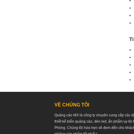
T
VỀ CHÚNG TÔI
Quảng cáo MX là công ty chuyên cung cấp các d
thiết kế biển quảng cáo, đèn led, ấn phẩm uy tín 
Phòng. Chúng tôi hứa hẹn sẽ đem đến cho khác