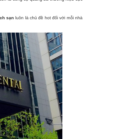
ch sạn
luôn là chủ đề hot đối với mỗi nhà