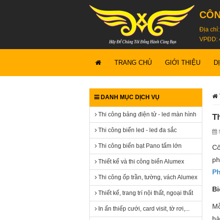
CÔN
Địa chỉ
VPĐD: 
TRANG CHỦ
GIỚI THIỆU
D
DANH MỤC DỊCH VỤ
Thi công bảng điện tử - led màn hình
T
Thi công biển led - led đa sắc
N
Thi công biển bạt Pano tấm lớn
Cô
ph
Thiết kế và thi công biển Alumex
P
Thi công ốp trần, tường, vách Alumex
Bi
Thiết kế, trang trí nội thất, ngoại thất
Mỗ
In ấn thiếp cưới, card visit, tờ rơi,...
hà