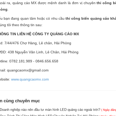
oài ra, quảng cáo MX được mệnh danh là đơn vị chuyên
thi công b
hòng
.
u bạn đang quan tâm hoặc có nhu cầu
thi công biển quảng cáo kh
úng tôi theo thông tin sau:
HÔNG TIN LIÊN HỆ CÔNG TY QUẢNG CÁO MX
d: 7/44/476 Chợ Hàng, Lê chân, Hải Phòng
ĐD: 438 Nguyễn Văn Linh, Lê Chân, Hải Phòng
tline: 0782.181.989 - 0846.656.658
ail: quangcaomx@gmail.com
bsite:
www.quangcaomx.com
in cùng chuyên mục
Doanh nghiệp nào nên đầu tư màn hình LED quảng cáo ngoài trời?
( Ngày đăng