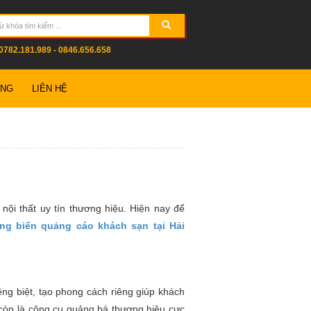
0782.181.989 - 0846.656.658
ỤNG
LIÊN HỆ
nội thất uy tín thương hiệu. Hiện nay để
ông biển quảng cáo khách sạn tại Hải
êng biệt, tạo phong cách riêng giúp khách
 còn là công cụ quảng bá thương hiệu cực