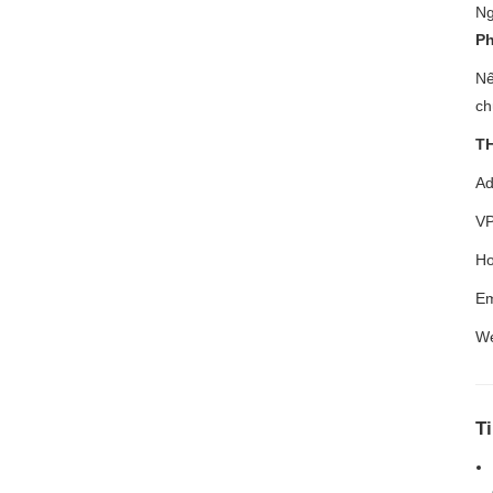
Ng
P
Nế
ch
T
Ad
VP
Ho
Em
We
T