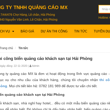
G TY TNHH QUẢNG CÁO MX
: 7/44/476 Chợ Hàng, Lê chân, Hải Phòng
Hotline:
440 Nguyễn Văn Linh, Lê Chân, Hải Phòng
ỊCH VỤ
BÁO GIÁ
DỰ ÁN THI CÔNG
TIN TỨC
TUYỂN D
Trang chủ
Tin tức
hi công biển quảng cáo khách sạn tại Hải Phòng
gày đăng: 22-11-2020 |
Admin
ng ty quảng cáo MX là đơn vị hoạt động trong lĩnh vực quảng cáo - 
ục vụ cho nhu cầu của khách hàng, chúng tôi chuyên nhận
thi c
hòng
. Mọi chi tiết liên hệ: 0782 181 989 để được tư vấn chi tiết.
ển quảng cáo khách sạn tại Hải Phòng
i khách sạn, nhà nghỉ hay hotel,.. đều có một mẫu biển quảng cáo ri
ng dễ nhận biết. Đó không chỉ là dấu hiệu nhận biết, biển quảng cáo