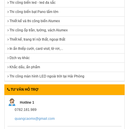
Thi công biển led - led đa sắc
Thi công biển bạt Pano tấm lớn
Thiết kế và thi công biển Alumex
Thi công ốp trần, tường, vách Alumex
Thiết kế, trang trí nội thất, ngoại thất
In ấn thiếp cưới, card visit, tờ rơi,...
Dịch vụ khác
Khắc dấu, ấn phẩm
Thi công màn hình LED ngoài trời tại Hải Phòng
TƯ VẤN HỖ TRỢ
Hotline 1
0782.181.989
quangcaomx@gmail.com