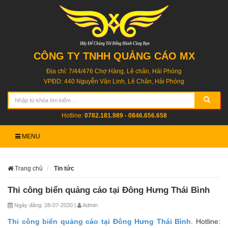
CÔNG TY TNHH QUẢNG CÁO MX
Địa chỉ: 7/44/476 Chợ Hàng, Lê chân, Hải Phòng
VPĐD: 440 Nguyễn Văn Linh, Lê Chân, Hải Phòng
Hotline:
0782.181.989 - 0846.656.658
MENU
Trang chủ
Tin tức
Thi công biển quảng cáo tại Đông Hưng Thái Bình
Ngày đăng: 28-07-2020 |
Admin
Thi công biển quảng cáo tại Đông Hưng Thái Bình
. Hotline: