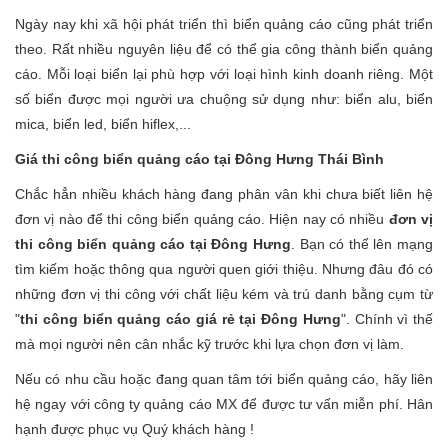
Ngày nay khi xã hội phát triển thì biển quảng cáo cũng phát triển
theo. Rất nhiều nguyên liệu để có thể gia công thành biển quảng
cáo. Mỗi loại biển lại phù hợp với loại hình kinh doanh riêng. Một
số biển được mọi người ưa chuộng sử dụng như: biển alu, biển
mica, biển led, biển hiflex,...
Giá thi công biển quảng cáo tại Đông Hưng Thái Bình
Chắc hẳn nhiều khách hàng đang phân vân khi chưa biết liên hệ
đơn vị nào để thi công biển quảng cáo. Hiện nay có nhiều
đơn vị
thi công biển quảng cáo tại Đông Hưng
. Bạn có thể lên mạng
tìm kiếm hoặc thông qua người quen giới thiệu. Nhưng đâu đó có
những đơn vị thi công với chất liệu kém và trú danh bằng cụm từ
"
thi công biển quảng cáo giá rẻ tại Đông Hưng
". Chính vì thế
mà mọi người nên cân nhắc kỹ trước khi lựa chọn đơn vị làm.
Nếu có nhu cầu hoặc đang quan tâm tới biển quảng cáo, hãy liên
hệ ngay với công ty quảng cáo MX để được tư vấn miễn phí. Hân
hạnh được phục vụ Quý khách hàng !