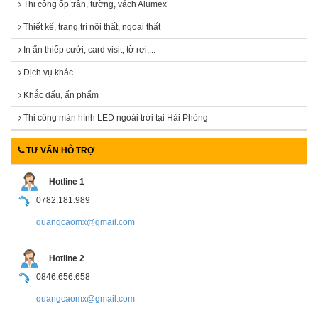
Thi công ốp trần, tường, vách Alumex
Thiết kế, trang trí nội thất, ngoại thất
In ấn thiếp cưới, card visit, tờ rơi,...
Dịch vụ khác
Khắc dấu, ấn phẩm
Thi công màn hình LED ngoài trời tại Hải Phòng
TƯ VẤN HỖ TRỢ
Hotline 1
0782.181.989
quangcaomx@gmail.com
Hotline 2
0846.656.658
quangcaomx@gmail.com