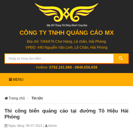
CÔNG TY TNHH QUẢNG CÁO MX
Địa chỉ: 7/44/476 Chợ Hàng, Lê chân, Hải Phòng
VPĐD: 440 Nguyễn Văn Linh, Lê Chân, Hải Phòng
Hotline:
0782.181.989 - 0846.656.658
MENU
Trang chủ
Tin tức
Thi công biển quảng cáo tại đường Tô Hiệu Hải
Phòng
Ngày đăng: 08-07-2021 |
Admin