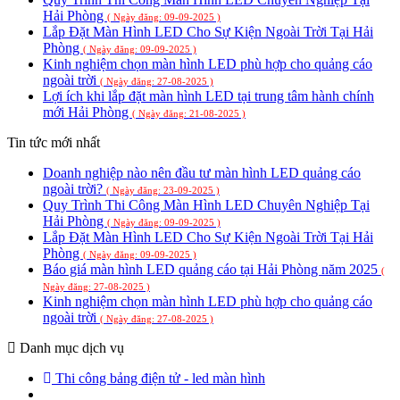
Hải Phòng
( Ngày đăng: 09-09-2025 )
Lắp Đặt Màn Hình LED Cho Sự Kiện Ngoài Trời Tại Hải
Phòng
( Ngày đăng: 09-09-2025 )
Kinh nghiệm chọn màn hình LED phù hợp cho quảng cáo
ngoài trời
( Ngày đăng: 27-08-2025 )
Lợi ích khi lắp đặt màn hình LED tại trung tâm hành chính
mới Hải Phòng
( Ngày đăng: 21-08-2025 )
Tin tức mới nhất
Doanh nghiệp nào nên đầu tư màn hình LED quảng cáo
ngoài trời?
( Ngày đăng: 23-09-2025 )
Quy Trình Thi Công Màn Hình LED Chuyên Nghiệp Tại
Hải Phòng
( Ngày đăng: 09-09-2025 )
Lắp Đặt Màn Hình LED Cho Sự Kiện Ngoài Trời Tại Hải
Phòng
( Ngày đăng: 09-09-2025 )
Báo giá màn hình LED quảng cáo tại Hải Phòng năm 2025
(
Ngày đăng: 27-08-2025 )
Kinh nghiệm chọn màn hình LED phù hợp cho quảng cáo
ngoài trời
( Ngày đăng: 27-08-2025 )
Danh mục dịch vụ
Thi công bảng điện tử - led màn hình