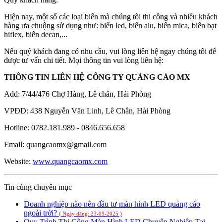
Hiện nay, một số các loại biển mà chúng tôi thi công và nhiều khách
hàng ưa chuộng sử dụng như: biển led, biển alu, biển mica, biển bạt
hiflex, biển decan,...
Nếu quý khách đang có nhu cầu, vui lòng liên hệ ngay chúng tôi để
được tư vấn chi tiết. Mọi thông tin vui lòng liên hệ:
THÔNG TIN LIÊN HỆ CÔNG TY QUẢNG CÁO MX
Add: 7/44/476 Chợ Hàng, Lê chân, Hải Phòng
VPĐD: 438 Nguyễn Văn Linh, Lê Chân, Hải Phòng
Hotline: 0782.181.989 - 0846.656.658
Email: quangcaomx@gmail.com
Website:
www.quangcaomx.com
Tin cùng chuyên mục
Doanh nghiệp nào nên đầu tư màn hình LED quảng cáo
ngoài trời?
( Ngày đăng: 23-09-2025 )
Quy Trình Thi Công Màn Hình LED Chuyên Nghiệp Tại