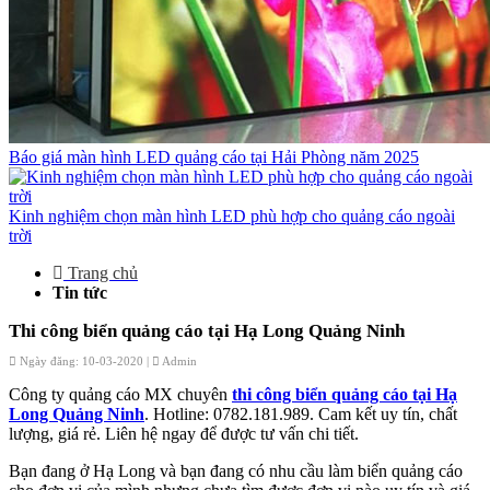
Báo giá màn hình LED quảng cáo tại Hải Phòng năm 2025
Kinh nghiệm chọn màn hình LED phù hợp cho quảng cáo ngoài
trời
Trang chủ
Tin tức
Thi công biển quảng cáo tại Hạ Long Quảng Ninh
Ngày đăng: 10-03-2020 |
Admin
Công ty quảng cáo MX chuyên
thi công biển quảng cáo tại Hạ
Long Quảng Ninh
. Hotline: 0782.181.989. Cam kết uy tín, chất
lượng, giá rẻ. Liên hệ ngay để được tư vấn chi tiết.
Bạn đang ở Hạ Long và bạn đang có nhu cầu làm biển quảng cáo