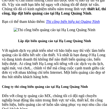
cho đơn vị của mình nhưng chưa tìm được đơn vị nào uy tín và giá
tốt. Vậy xin mời bạn liên hệ ngay với chúng tôi để được tư vấn.
Chúng tôi đã có kinh nghiệm nhiều năm trong lĩnh vực
thiết kế, thi
công, lắp đặt biển quảng cáo tại Hạ Long Quảng Ninh
.
Bạn có thể tham khảo thêm:
Thi công biển hiệu tại Quảng Ninh
Lắp đặt biển quảng cáo tại Hạ Long Quảng Ninh
Với ngành dịch vụ phát triển như vũ bão hiện nay thì việc làm biển
quảng cáo là điều hết sức cần thiết. Và nhất là bạn đang ở Hạ Long
và đang kinh doanh thì không thể nào thiết biển quảng cáo, biển
hiệu được. Ai cũng biết Hạ Long nổi tiếng với các dịch vụ du lịch,
nghỉ mát, vui chơi,.. chính vì thế mà công cuộc cạnh tranh giữa các
đơn vị với nhau không chỉ trên Internet. Một biển quảng cáo đẹp sẽ
thu hút nhiều khách hàng hơn.
Công ty thi công biển quảng cáo tại Hạ Long Quảng Ninh
Đến với công ty quảng cáo MX, chúng tôi có đội ngũ chuyên
nghiệp hoạt động lâu năm trong lĩnh vực tư vấn, thiết kế, thi công
biển hiệu, biển quảng cáo sẽ luôn sẵn sàng phục vụ mọi nhu cầu của
Quý khách hàng.