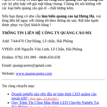
cực kỳ phù hợp với giá mặt bằng chung. Chúng tôi nói không với
các loại biển quảng cáo giá rẻ - chất lượng kém.
Nếu bạn đang có nhu cầu
làm biển quảng cáo tại Hưng Hà
, vui
lòng liên hệ ngay với chúng tôi theo thông tin sau. Rất hân hạnh
được phục vụ Quý khách hàng !
THÔNG TIN LIÊN HỆ CÔNG TY QUẢNG CÁO MX
Add: 7/44/476 Chợ Hàng, Lê chân, Hải Phòng
VPĐD: 438 Nguyễn Văn Linh, Lê Chân, Hải Phòng
Hotline: 0782.181.989 - 0846.656.658
Email: quangcaomx@gmail.com
Website:
www.quangcaomx.com
Tin cùng chuyên mục
Doanh nghiệp nào nên đầu tư màn hình LED quảng cáo
ngoài trời?
( Ngày đăng: 23-09-2025 )
Quy Trình Thi Công Màn Hình LED Chuyên Nghiệp Tại
Hải Phòng