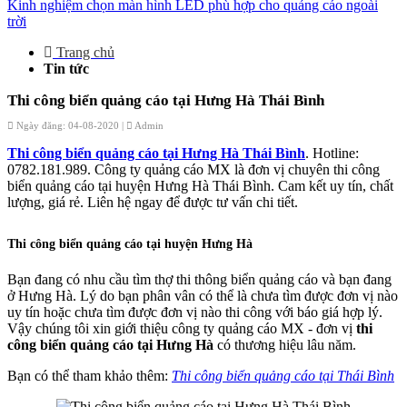
Kinh nghiệm chọn màn hình LED phù hợp cho quảng cáo ngoài
trời
Trang chủ
Tin tức
Thi công biển quảng cáo tại Hưng Hà Thái Bình
Ngày đăng: 04-08-2020 |
Admin
Thi công biển quảng cáo tại Hưng Hà Thái Bình
. Hotline:
0782.181.989. Công ty quảng cáo MX là đơn vị chuyên thi công
biển quảng cáo tại huyện Hưng Hà Thái Bình. Cam kết uy tín, chất
lượng, giá rẻ. Liên hệ ngay để được tư vấn chi tiết.
Thi công biển quảng cáo tại huyện Hưng Hà
Bạn đang có nhu cầu tìm thợ thi thông biển quảng cáo và bạn đang
ở Hưng Hà. Lý do bạn phân vân có thể là chưa tìm được đơn vị nào
uy tín hoặc chưa tìm được đơn vị nào thi công với báo giá hợp lý.
Vậy chúng tôi xin giới thiệu công ty quảng cáo MX - đơn vị
thi
công biển quảng cáo tại Hưng Hà
có thương hiệu lâu năm.
Bạn có thể tham khảo thêm:
Thi công biển quảng cáo tại Thái Bình