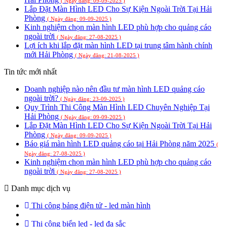
( Ngày đăng: 09-09-2025 )
Lắp Đặt Màn Hình LED Cho Sự Kiện Ngoài Trời Tại Hải
Phòng
( Ngày đăng: 09-09-2025 )
Kinh nghiệm chọn màn hình LED phù hợp cho quảng cáo
ngoài trời
( Ngày đăng: 27-08-2025 )
Lợi ích khi lắp đặt màn hình LED tại trung tâm hành chính
mới Hải Phòng
( Ngày đăng: 21-08-2025 )
Tin tức mới nhất
Doanh nghiệp nào nên đầu tư màn hình LED quảng cáo
ngoài trời?
( Ngày đăng: 23-09-2025 )
Quy Trình Thi Công Màn Hình LED Chuyên Nghiệp Tại
Hải Phòng
( Ngày đăng: 09-09-2025 )
Lắp Đặt Màn Hình LED Cho Sự Kiện Ngoài Trời Tại Hải
Phòng
( Ngày đăng: 09-09-2025 )
Báo giá màn hình LED quảng cáo tại Hải Phòng năm 2025
(
Ngày đăng: 27-08-2025 )
Kinh nghiệm chọn màn hình LED phù hợp cho quảng cáo
ngoài trời
( Ngày đăng: 27-08-2025 )
Danh mục dịch vụ
Thi công bảng điện tử - led màn hình
Thi công biển led - led đa sắc