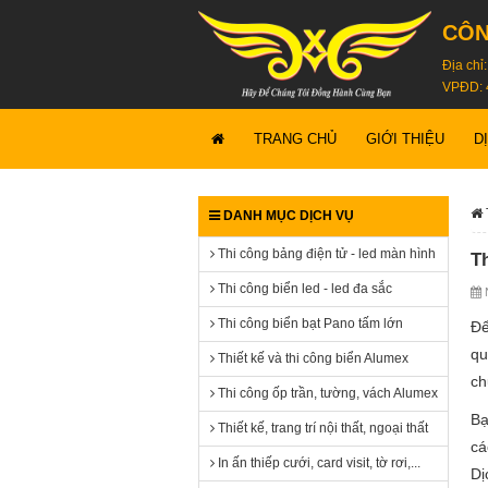
CÔN
Địa chỉ
VPĐD: 
TRANG CHỦ
GIỚI THIỆU
D
DANH MỤC DỊCH VỤ
Thi công bảng điện tử - led màn hình
T
Thi công biển led - led đa sắc
N
Thi công biển bạt Pano tấm lớn
Để
qu
Thiết kế và thi công biển Alumex
ch
Thi công ốp trần, tường, vách Alumex
Bạ
Thiết kế, trang trí nội thất, ngoại thất
cá
In ấn thiếp cưới, card visit, tờ rơi,...
Dị