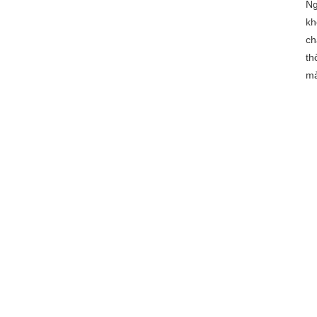
Ng
kh
ch
th
mà