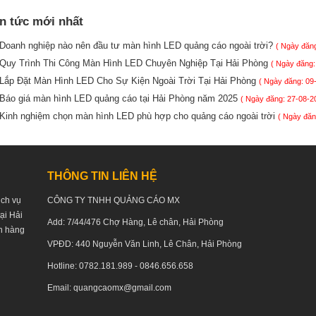
in tức mới nhất
Doanh nghiệp nào nên đầu tư màn hình LED quảng cáo ngoài trời?
( Ngày đăng
Quy Trình Thi Công Màn Hình LED Chuyên Nghiệp Tại Hải Phòng
( Ngày đăng:
Lắp Đặt Màn Hình LED Cho Sự Kiện Ngoài Trời Tại Hải Phòng
( Ngày đăng: 09
Báo giá màn hình LED quảng cáo tại Hải Phòng năm 2025
( Ngày đăng: 27-08-2
Kinh nghiệm chọn màn hình LED phù hợp cho quảng cáo ngoài trời
( Ngày đăn
THÔNG TIN LIÊN HỆ
ịch vụ
CÔNG TY TNHH QUẢNG CÁO MX
tại Hải
Add: 7/44/476 Chợ Hàng, Lê chân, Hải Phòng
h hàng
VPĐD: 440 Nguyễn Văn Linh, Lê Chân, Hải Phòng
Hotline: 0782.181.989 - 0846.656.658
Email: quangcaomx@gmail.com