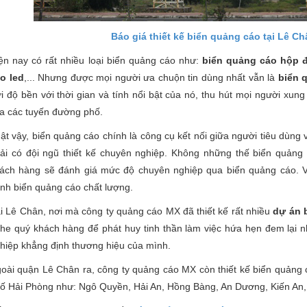
Báo giá thiết kế biển quảng cáo tại Lê C
ện nay có rất nhiều loại biển quảng cáo như:
biển quảng cáo hộp 
o led
,... Nhưng được mọi người ưa chuộn tin dùng nhất vẫn là
biển 
i độ bền với thời gian và tính nổi bật của nó, thu hút mọi người xung
a các tuyến đường phố.
ật vậy, biển quảng cáo chính là công cụ kết nối giữa người tiêu dùn
ải có đội ngũ thiết kế chuyên nghiệp. Không những thế biển quảng 
ách hàng sẽ đánh giá mức độ chuyên nghiệp qua biển quảng cáo. Vì
nh biển quảng cáo chất lượng.
i Lê Chân, nơi mà công ty quảng cáo MX đã thiết kế rất nhiều
dự án 
he quý khách hàng để phát huy tinh thần làm việc hứa hẹn đem lại
hiệp khẳng định thương hiệu của mình.
oài quận Lê Chân ra, công ty quảng cáo MX còn thiết kế biển quảng c
ố Hải Phòng như: Ngô Quyền, Hải An, Hồng Bàng, An Dương, Kiến An,.