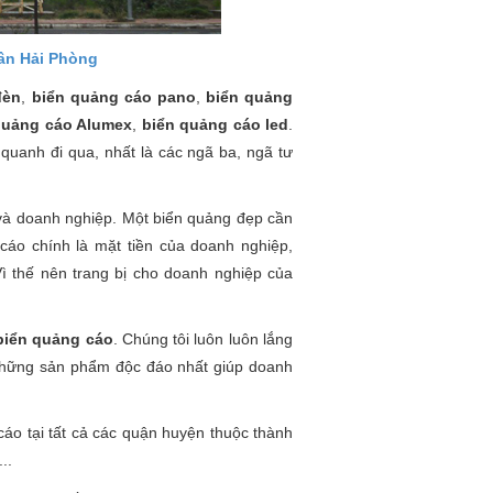
hân Hải Phòng
đèn
,
biển quảng cáo pano
,
biển quảng
quảng cáo Alumex
,
biển quảng cáo led
.
 quanh đi qua, nhất là các ngã ba, ngã tư
g và doanh nghiệp. Một biển quảng đẹp cần
cáo chính là mặt tiền của doanh nghiệp,
 thế nên trang bị cho doanh nghiệp của
biển quảng cáo
. Chúng tôi luôn luôn lắng
 những sản phẩm độc đáo nhất giúp doanh
áo tại tất cả các quận huyện thuộc thành
..