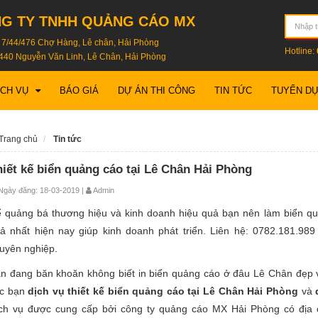
G TY TNHH QUẢNG CÁO MX
: 7/44/476 Chợ Hàng, Lê chân, Hải Phòng
Hotline:
440 Nguyễn Văn Linh, Lê Chân, Hải Phòng
ỊCH VỤ
BÁO GIÁ
DỰ ÁN THI CÔNG
TIN TỨC
TUYỂN D
Trang chủ
Tin tức
hiết kế biển quảng cáo tại Lê Chân Hải Phòng
gày đăng: 18-03-2019 |
Admin
 quảng bá thương hiệu và kinh doanh hiệu quả bạn nên làm biển qu
ả nhất hiện nay giúp kinh doanh phát triển. Liên hệ: 0782.181.98
uyên nghiệp.
n đang băn khoăn không biết in biển quảng cáo ở đâu Lê Chân đẹp và
c bạn
dịch vụ thiết kế biển quảng cáo tại Lê Chân Hải Phòng
và
ch vụ được cung cấp bởi công ty quảng cáo MX Hải Phòng có địa c