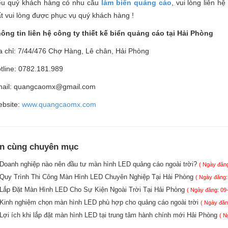
u quý khách hàng có nhu cầu
làm biển quảng cáo
, vui lòng liên h
t vui lòng được phục vụ quý khách hàng !
ông tin liên hệ công ty thiết kế biển quảng cáo tại Hải Phòng
a chỉ: 7/44/476 Chợ Hàng, Lê chân, Hải Phòng
tline: 0782.181.989
ail: quangcaomx@gmail.com
bsite:
www.quangcaomx.com
in cùng chuyên mục
Doanh nghiệp nào nên đầu tư màn hình LED quảng cáo ngoài trời?
( Ngày đăng
Quy Trình Thi Công Màn Hình LED Chuyên Nghiệp Tại Hải Phòng
( Ngày đăng:
Lắp Đặt Màn Hình LED Cho Sự Kiện Ngoài Trời Tại Hải Phòng
( Ngày đăng: 09
Kinh nghiệm chọn màn hình LED phù hợp cho quảng cáo ngoài trời
( Ngày đăn
Lợi ích khi lắp đặt màn hình LED tại trung tâm hành chính mới Hải Phòng
( N