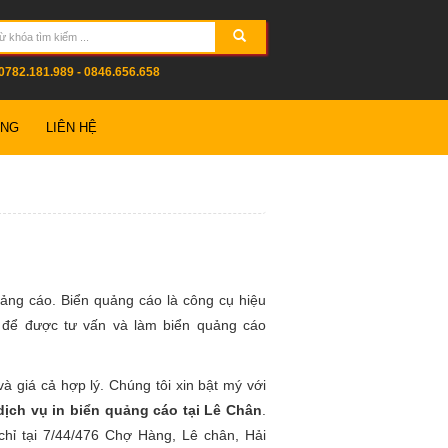
0782.181.989 - 0846.656.658
ỤNG
LIÊN HỆ
ảng cáo. Biển quảng cáo là công cụ hiệu
9 để được tư vấn và làm biển quảng cáo
 giá cả hợp lý. Chúng tôi xin bật mý với
dịch vụ in biển quảng cáo tại Lê Chân
.
hỉ tại 7/44/476 Chợ Hàng, Lê chân, Hải