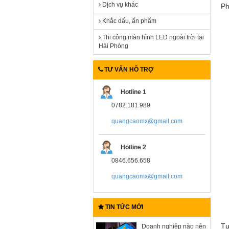
Dịch vụ khác
Ph
Khắc dấu, ấn phẩm
Thi công màn hình LED ngoài trời tại
Hải Phòng
TƯ VẤN HỖ TRỢ
Hotline 1
0782.181.989
quangcaomx@gmail.com
Hotline 2
0846.656.658
quangcaomx@gmail.com
TIN TỨC MỚI
Tự
Doanh nghiệp nào nên