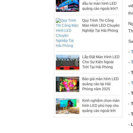
đầu tư màn hình LED
vi
quảng cáo ngoài trời?
th
Quy Trình Thi Công
Ng
Màn Hình LED Chuyên
Nghiệp Tại Hải Phòng
Th
Sa
-
Lắp Đặt Màn Hình LED
-
Cho Sự Kiện Ngoài
Trời Tại Hải Phòng
-
Báo giá màn hình LED
-
quảng cáo tại Hải
Phòng năm 2025
-
T
Kinh nghiệm chọn màn
-
T
hình LED phù hợp cho
quảng cáo ngoài trời
-
T
-