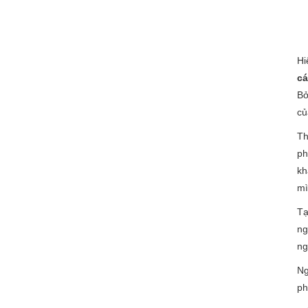
Hi
cá
Bở
củ
Th
ph
kh
mì
Tạ
ng
ng
Ng
ph