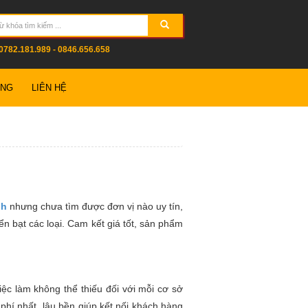
0782.181.989 - 0846.656.658
ỤNG
LIÊN HỆ
nh
nhưng chưa tìm được đơn vị nào uy tín,
ển bạt các loại. Cam kết giá tốt, sản phẩm
ệc làm không thể thiếu đối với mỗi cơ sở
phí nhất, lâu bền giúp kết nối khách hàng