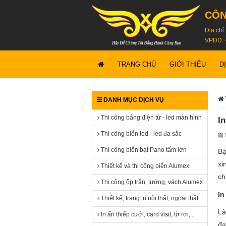
CÔN
Địa chỉ
VPĐD: 
TRANG CHỦ
GIỚI THIỆU
D
DANH MỤC DỊCH VỤ
Thi công bảng điện tử - led màn hình
I
Thi công biển led - led đa sắc
N
Thi công biển bạt Pano tấm lớn
Bạ
xi
Thiết kế và thi công biển Alumex
ch
Thi công ốp trần, tường, vách Alumex
In
Thiết kế, trang trí nội thất, ngoại thất
Là
In ấn thiếp cưới, card visit, tờ rơi,...
đa