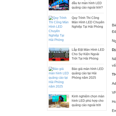
đầu tư màn hình LED
quảng cáo ngoài trời?
Quy Trình Thi Công
Màn Hình LED Chuyên
Bi
Nghiệp Tại Hải Phòng
Đâ
Ng
Dị
Lắp Đặt Màn Hình LED
Cho Sự Kiện Ngoài
Trời Tại Hải Phòng
Nế
vấ
Báo giá màn hình LED
quảng cáo tại Hải
T
Phòng năm 2025
Ad
VP
Kinh nghiệm chọn màn
hình LED phù hợp cho
Ho
quảng cáo ngoài trời
Em