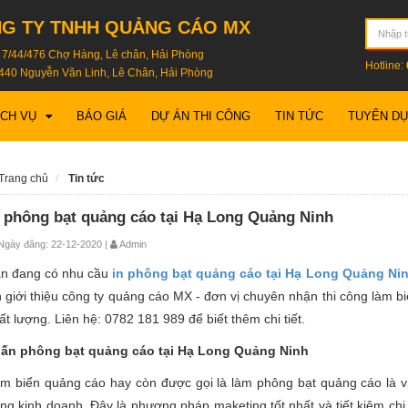
G TY TNHH QUẢNG CÁO MX
: 7/44/476 Chợ Hàng, Lê chân, Hải Phòng
Hotline:
440 Nguyễn Văn Linh, Lê Chân, Hải Phòng
ỊCH VỤ
BÁO GIÁ
DỰ ÁN THI CÔNG
TIN TỨC
TUYỂN D
Trang chủ
Tin tức
n phông bạt quảng cáo tại Hạ Long Quảng Ninh
gày đăng: 22-12-2020 |
Admin
n đang có nhu cầu
in phông bạt quảng cáo tại Hạ Long Quảng Ni
n giới thiệu công ty quảng cáo MX - đơn vị chuyên nhận thi công làm bi
ất lượng. Liên hệ: 0782 181 989 để biết thêm chi tiết.
 ấn phông bạt quảng cáo tại Hạ Long Quảng Ninh
m biển quảng cáo hay còn được gọi là làm phông bạt quảng cáo là vi
ng kinh doanh. Đây là phương pháp maketing tốt nhất và tiết kiệm chi 